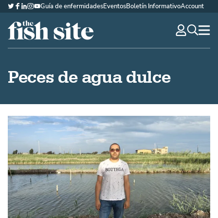
Guía de enfermidades
Eventos
Boletín Informativo
Account
Twitter
Facebook
LinkedIn
Instagram
YouTube
The Fish Site Española
navig
optio
Peces de agua dulce