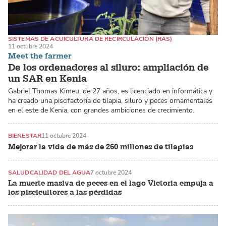
SISTEMAS DE ACUICULTURA DE RECIRCULACIÓN (RAS)
11 octubre 2024
SISTEMAS DE PRODUCCIÓN EN TIERRA
Meet the farmer
De los ordenadores al siluro: ampliación de
un SAR en Kenia
Gabriel Thomas Kimeu, de 27 años, es licenciado en informática y
ha creado una piscifactoría de tilapia, siluro y peces ornamentales
en el este de Kenia, con grandes ambiciones de crecimiento.
BIENESTAR
11 octubre 2024
Mejorar la vida de más de 260 millones de tilapias
SALUD
CALIDAD DEL AGUA
7 octubre 2024
La muerte masiva de peces en el lago Victoria empuja a
los piscicultores a las pérdidas