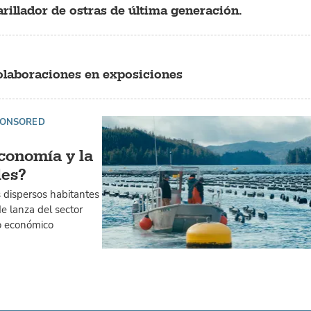
rillador de ostras de última generación.
olaboraciones en exposiciones
PONSORED
conomía y la
les?
s dispersos habitantes
de lanza del sector
ro económico