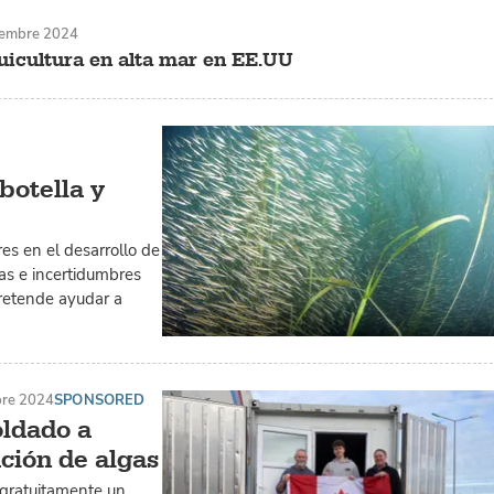
iembre 2024
uicultura en alta mar en EE.UU
botella y
es en el desarrollo de
as e incertidumbres
pretende ayudar a
bre 2024
SPONSORED
oldado a
ación de algas
 gratuitamente un