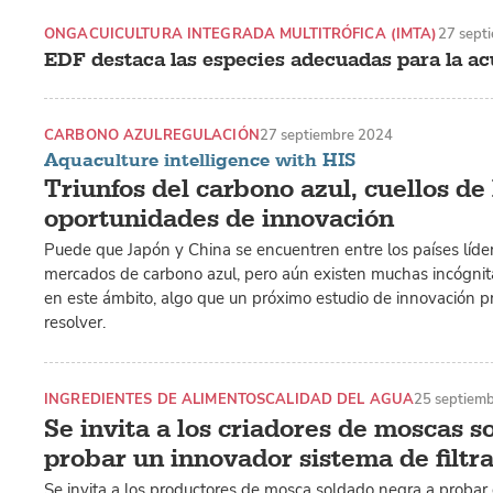
ONG
ACUICULTURA INTEGRADA MULTITRÓFICA (IMTA)
27 sept
EDF destaca las especies adecuadas para la ac
CARBONO AZUL
REGULACIÓN
27 septiembre 2024
Aquaculture intelligence with HIS
Triunfos del carbono azul, cuellos de 
oportunidades de innovación
Puede que Japón y China se encuentren entre los países líder
mercados de carbono azul, pero aún existen muchas incógnit
en este ámbito, algo que un próximo estudio de innovación 
resolver.
INGREDIENTES DE ALIMENTOS
CALIDAD DEL AGUA
25 septiem
Se invita a los criadores de moscas s
probar un innovador sistema de filtr
Se invita a los productores de mosca soldado negra a probar