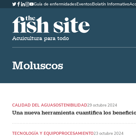
Guía de enfermidades
Eventos
Boletín Informativo
Ac
Twitter
Facebook
LinkedIn
Instagram
YouTube
The Fish Site Española
Acuicultura para todo
Moluscos
CALIDAD DEL AGUA
SOSTENIBILIDAD
29 octubre 2024
Una nueva herramienta cuantifica los beneficios
TECNOLOGÍA Y EQUIPO
PROCESAMIENTO
23 octubre 2024