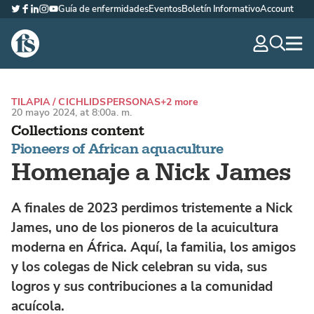
Guía de enfermidades
Eventos
Boletín Informativo
Account
Twitter
Facebook
LinkedIn
Instagram
YouTube
The Fish Site Española
navig
optio
TILAPIA / CICHLIDS
PERSONAS
+2 more
20 mayo 2024, at 8:00a. m.
Collections content
Pioneers of African aquaculture
Homenaje a Nick James
A finales de 2023 perdimos tristemente a Nick
James, uno de los pioneros de la acuicultura
moderna en África. Aquí, la familia, los amigos
y los colegas de Nick celebran su vida, sus
logros y sus contribuciones a la comunidad
acuícola.