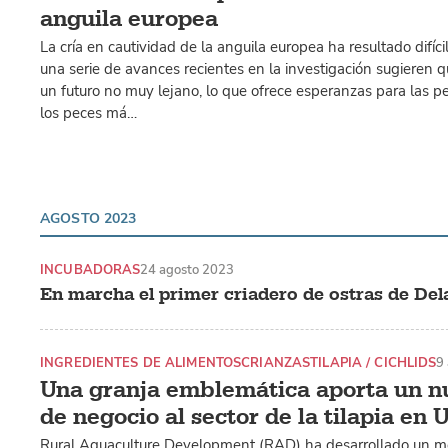
anguila europea
La cría en cautividad de la anguila europea ha resultado difíci
una serie de avances recientes en la investigación sugieren q
un futuro no muy lejano, lo que ofrece esperanzas para las p
los peces má…
AGOSTO 2023
INCUBADORAS
24 agosto 2023
En marcha el primer criadero de ostras de De
INGREDIENTES DE ALIMENTOS
CRIANZAS
TILAPIA / CICHLIDS
9
Una granja emblemática aporta un 
de negocio al sector de la tilapia en
Rural Aquaculture Development (RAD) ha desarrollado un m