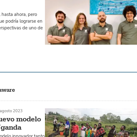
l hasta ahora, pero
ue podría lograrse en
erspectivas de uno de
laware
 agosto 2023
nuevo modelo
 Uganda
odelo innovador tanto