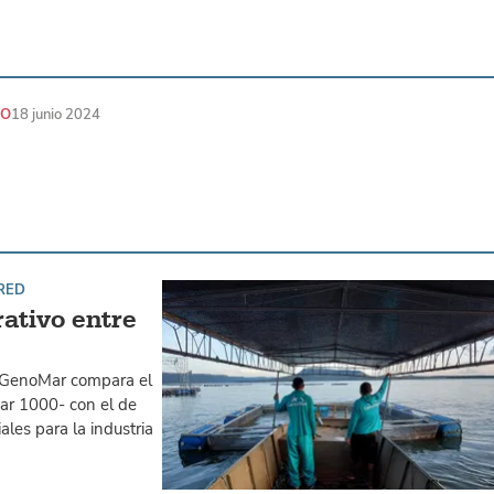
CO
18 junio 2024
RED
rativo entre
la GenoMar compara el
Mar 1000- con el de
les para la industria