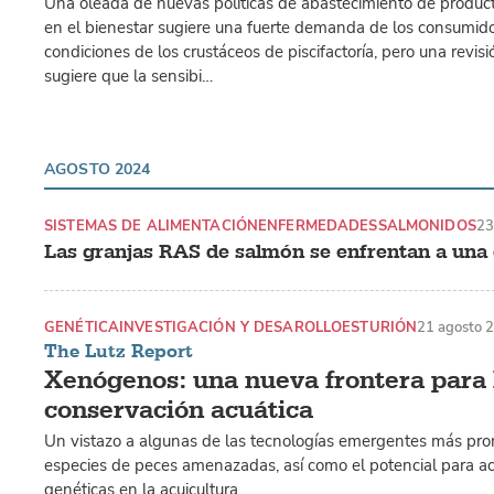
Una oleada de nuevas políticas de abastecimiento de produc
en el bienestar sugiere una fuerte demanda de los consumido
condiciones de los crustáceos de piscifactoría, pero una revisi
sugiere que la sensibi…
AGOSTO 2024
SISTEMAS DE ALIMENTACIÓN
ENFERMEDADES
SALMONIDOS
23
Las granjas RAS de salmón se enfrentan a una 
GENÉTICA
INVESTIGACIÓN Y DESAROLLO
ESTURIÓN
21 agosto 
The Lutz Report
Xenógenos: una nueva frontera para 
conservación acuática
Un vistazo a algunas de las tecnologías emergentes más pro
especies de peces amenazadas, así como el potencial para ac
genéticas en la acuicultura.