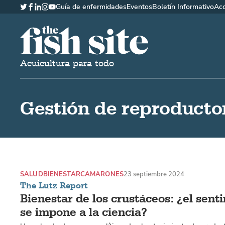
Guía de enfermidades
Eventos
Boletín Informativo
Ac
Twitter
Facebook
LinkedIn
Instagram
YouTube
The Fish Site Española
Acuicultura para todo
Gestión de reproducto
SALUD
BIENESTAR
CAMARONES
23 septiembre 2024
The Lutz Report
Bienestar de los crustáceos: ¿el sen
se impone a la ciencia?