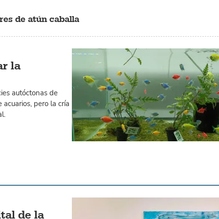
es de atún caballa
r la
cies autóctonas de
cuarios, pero la cría
l.
tal de la