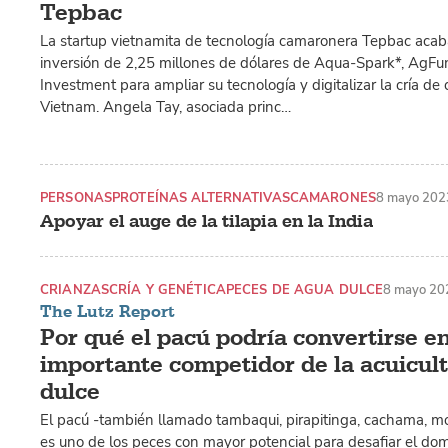
Tepbac
La startup vietnamita de tecnología camaronera Tepbac acaba
inversión de 2,25 millones de dólares de Aqua-Spark*, AgF
Investment para ampliar su tecnología y digitalizar la cría d
Vietnam. Angela Tay, asociada princ…
PERSONAS
PROTEÍNAS ALTERNATIVAS
CAMARONES
8 mayo 202
Apoyar el auge de la tilapia en la India
CRIANZAS
CRÍA Y GENÉTICA
PECES DE AGUA DULCE
8 mayo 20
The Lutz Report
Por qué el pacú podría convertirse e
importante competidor de la acuicul
dulce
El pacú -también llamado tambaqui, pirapitinga, cachama, m
es uno de los peces con mayor potencial para desafiar el dom