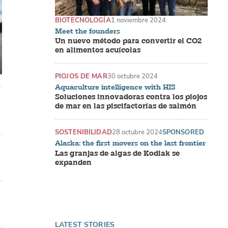
BIOTECNOLOGÍA
1 noviembre 2024
Meet the founders
Un nuevo método para convertir el CO2
en alimentos acuícolas
PIOJOS DE MAR
30 octubre 2024
Aquaculture intelligence with HIS
Soluciones innovadoras contra los piojos
de mar en las piscifactorías de salmón
SOSTENIBILIDAD
28 octubre 2024
SPONSORED
Alaska: the first movers on the last frontier
Las granjas de algas de Kodiak se
expanden
LATEST STORIES