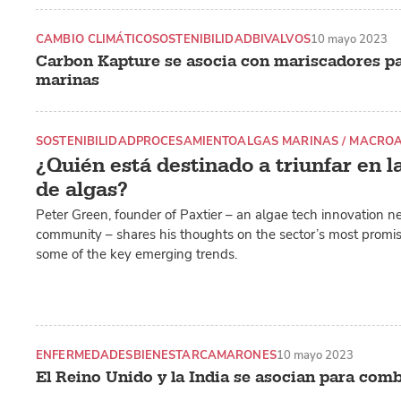
CAMBIO CLIMÁTICO
SOSTENIBILIDAD
BIVALVOS
10 mayo 2023
Carbon Kapture se asocia con mariscadores pa
marinas
SOSTENIBILIDAD
PROCESAMIENTO
ALGAS MARINAS / MACRO
¿Quién está destinado a triunfar en l
de algas?
Peter Green, founder of Paxtier – an algae tech innovation n
community – shares his thoughts on the sector’s most promis
some of the key emerging trends.
ENFERMEDADES
BIENESTAR
CAMARONES
10 mayo 2023
El Reino Unido y la India se asocian para comb