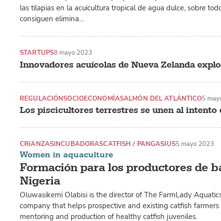
las tilapias en la acuicultura tropical de agua dulce, sobre tod
consiguen elimina…
STARTUPS
8 mayo 2023
Innovadores acuícolas de Nueva Zelanda explo
REGULACIÓN
SOCIOECONOMÍA
SALMÓN DEL ATLÁNTICO
5 may
Los piscicultores terrestres se unen al intento
CRIANZAS
INCUBADORAS
CATFISH / PANGASIUS
5 mayo 2023
Women in aquaculture
Formación para los productores de b
Nigeria
Oluwasikemi Olabisi is the director of The FarmLady Aquatics
company that helps prospective and existing catfish farmers 
mentoring and production of healthy catfish juveniles.