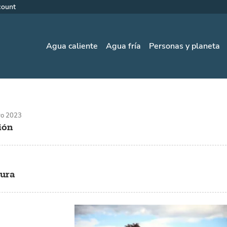
count
a
Agua caliente
Agua fría
Personas y planeta
o 2023
ión
tura