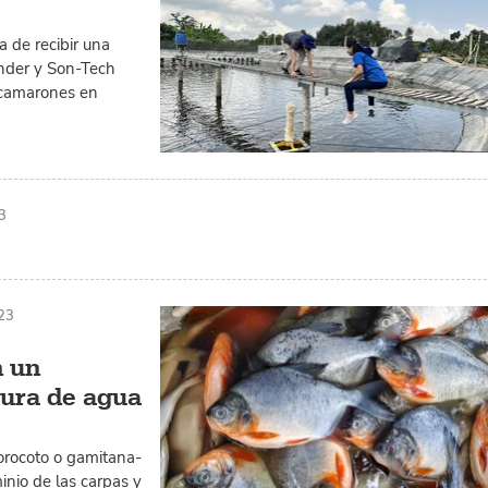
 de recibir una
under y Son-Tech
e camarones en
3
23
n un
tura de agua
orocoto o gamitana-
inio de las carpas y