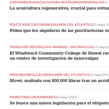
SOSTENIBILIDAD
ACUICULTURA RESTAURADORA
BIVALVOS
11
La acuicultura regenerativa, crucial para evit
POLÍTICA
SOCIOECONOMÍA
SALMÓN DEL ATLÁNTICO
11 mayo 2
Piden que los alquileres de las piscifactorías s
TRABAJOS
CURSOS
ALGAS MARINAS / MACROALGAS
11 mayo 
El Windward Community College de Hawai recib
un centro de investigación de macroalgas
PERSONAS
REGULACIÓN
SALMÓN DEL ATLÁNTICO
10 mayo 202
Mowi, multada con 800.000 libras tras un acci
MARKETING
CONSUMIDORES
10 mayo 2023
Se busca una nueva legislación para el etiquet