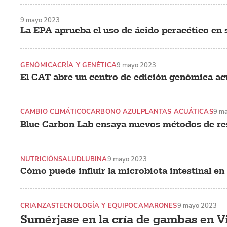
9 mayo 2023
La EPA aprueba el uso de ácido peracético en 
GENÓMICA
CRÍA Y GENÉTICA
9 mayo 2023
El CAT abre un centro de edición genómica ac
CAMBIO CLIMÁTICO
CARBONO AZUL
PLANTAS ACUÁTICAS
9 m
Blue Carbon Lab ensaya nuevos métodos de re
NUTRICIÓN
SALUD
LUBINA
9 mayo 2023
Cómo puede influir la microbiota intestinal en 
CRIANZAS
TECNOLOGÍA Y EQUIPO
CAMARONES
9 mayo 2023
Sumérjase en la cría de gambas en 