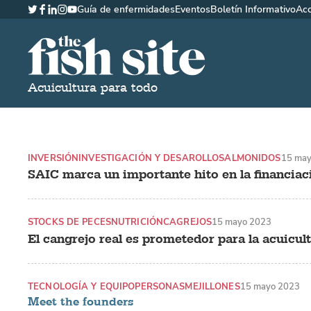
Guía de enfermidades
Eventos
Boletín Informativo
Ac
Twitter
Facebook
LinkedIn
Instagram
YouTube
The Fish Site Español
Acuicultura para todo
INVERSIÓN
INVESTIGACIÓN Y DESAROLLO
SALMONIDOS
15 may
SAIC marca un importante hito en la financiac
STOCKS DE PECES
NUTRICIÓN
CAGREJOS
15 mayo 2023
El cangrejo real es prometedor para la acuicul
TECNOLOGÍA Y EQUIPO
PERSONAS
MEJILLONES
15 mayo 2023
Meet the founders