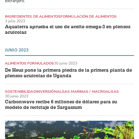
extranjero.
INGREDIENTES DE ALIMENTOS
FORMULACIÓN DE ALIMENTOS
3 julio 2023
SALMÓN DEL ATLÁNTICO
Aquaterra aprueba el uso de aceite omega-3 en piensos
acuícolas
JUNIO 2023
ALIMENTOS FORMULADOS
30 junio 2023
De Heus pone la primera piedra de la primera planta de
piensos acuícolas de Uganda
SOSTENIBILIDAD
INVERSIÓN
ALGAS MARINAS / MACROALGAS
30 junio 2023
Carbonwave recibe 6 millones de dólares para su
modelo de reciclaje de Sargassum