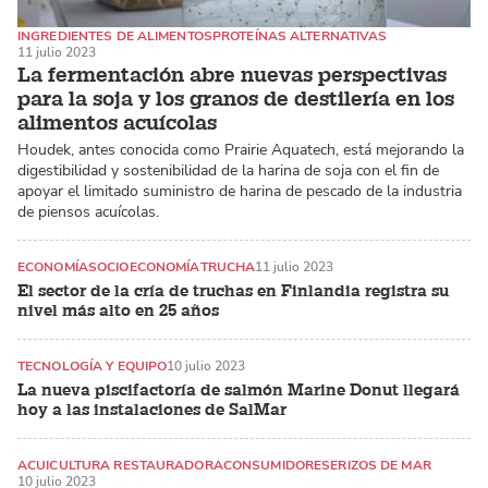
INGREDIENTES DE ALIMENTOS
PROTEÍNAS ALTERNATIVAS
11 julio 2023
CAMARONES
La fermentación abre nuevas perspectivas
para la soja y los granos de destilería en los
alimentos acuícolas
Houdek, antes conocida como Prairie Aquatech, está mejorando la
digestibilidad y sostenibilidad de la harina de soja con el fin de
apoyar el limitado suministro de harina de pescado de la industria
de piensos acuícolas.
ECONOMÍA
SOCIOECONOMÍA
TRUCHA
11 julio 2023
El sector de la cría de truchas en Finlandia registra su
nivel más alto en 25 años
TECNOLOGÍA Y EQUIPO
10 julio 2023
La nueva piscifactoría de salmón Marine Donut llegará
hoy a las instalaciones de SalMar
ACUICULTURA RESTAURADORA
CONSUMIDORES
ERIZOS DE MAR
10 julio 2023