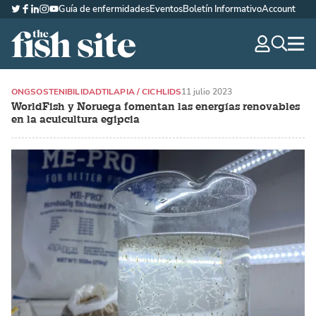
Guía de enfermidades
Eventos
Boletín Informativo
Account
Twitter
Facebook
LinkedIn
Instagram
YouTube
The Fish Site Española
navig
optio
ONG
SOSTENIBILIDAD
TILAPIA / CICHLIDS
11 julio 2023
WorldFish y Noruega fomentan las energías renovables
en la acuicultura egipcia