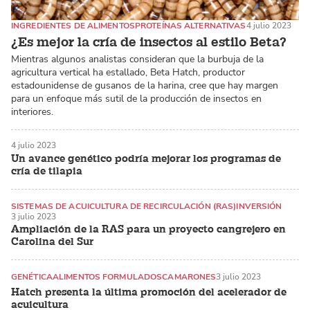
INGREDIENTES DE ALIMENTOS
PROTEÍNAS ALTERNATIVAS
4 julio 2023
¿Es mejor la cría de insectos al estilo Beta?
Mientras algunos analistas consideran que la burbuja de la
agricultura vertical ha estallado, Beta Hatch, productor
estadounidense de gusanos de la harina, cree que hay margen
para un enfoque más sutil de la producción de insectos en
interiores.
4 julio 2023
Un avance genético podría mejorar los programas de
cría de tilapia
SISTEMAS DE ACUICULTURA DE RECIRCULACIÓN (RAS)
INVERSIÓN
3 julio 2023
CAGREJOS
Ampliación de la RAS para un proyecto cangrejero en
Carolina del Sur
GENÉTICA
ALIMENTOS FORMULADOS
CAMARONES
3 julio 2023
Hatch presenta la última promoción del acelerador de
acuicultura