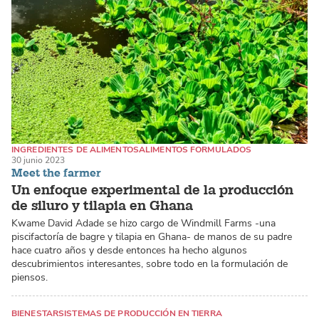
INGREDIENTES DE ALIMENTOS
ALIMENTOS FORMULADOS
30 junio 2023
CATFISH / PANGASIUS
Meet the farmer
Un enfoque experimental de la producción
de siluro y tilapia en Ghana
Kwame David Adade se hizo cargo de Windmill Farms -una
piscifactoría de bagre y tilapia en Ghana- de manos de su padre
hace cuatro años y desde entonces ha hecho algunos
descubrimientos interesantes, sobre todo en la formulación de
piensos.
BIENESTAR
SISTEMAS DE PRODUCCIÓN EN TIERRA