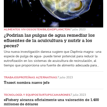
ALIMENTOS VIVOS
SOSTENIBILIDAD
PLANCTON
7 julio 2023
¿Podrían las pulgas de agua remediar los
efluentes de la acuicultura y nutrir a los
peces?
Una nueva investigación danesa sugiere que
Daphnia magna
-una
especie de pulga de agua- puede tener potencial para reducir la
eutrofización en los sistemas de acuicultura de recirculación, al
tiempo que proporciona una fuente de alimento adecuada para…
TRABAJOS
PROTEÍNAS ALTERNATIVAS
7 julio 2023
Ÿnsect nombra nuevo jefe
TECNOLOGÍA Y EQUIPO
STARTUPS
CAMARONES
7 julio 2023
eFishery alcanza oficialmente una valoración de 1.400
millones de dólares