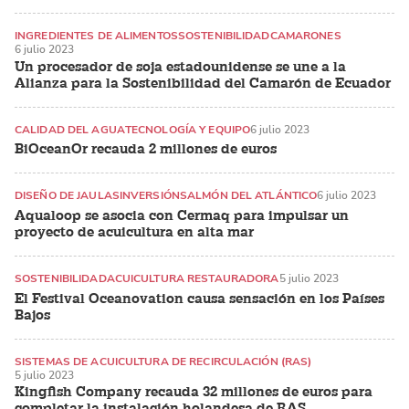
INGREDIENTES DE ALIMENTOS
SOSTENIBILIDAD
CAMARONES
6 julio 2023
Un procesador de soja estadounidense se une a la
Alianza para la Sostenibilidad del Camarón de Ecuador
CALIDAD DEL AGUA
TECNOLOGÍA Y EQUIPO
6 julio 2023
BiOceanOr recauda 2 millones de euros
DISEÑO DE JAULAS
INVERSIÓN
SALMÓN DEL ATLÁNTICO
6 julio 2023
Aqualoop se asocia con Cermaq para impulsar un
proyecto de acuicultura en alta mar
SOSTENIBILIDAD
ACUICULTURA RESTAURADORA
5 julio 2023
El Festival Oceanovation causa sensación en los Países
Bajos
SISTEMAS DE ACUICULTURA DE RECIRCULACIÓN (RAS)
5 julio 2023
SISTEMAS DE PRODUCCIÓN EN TIERRA
PECES MARINOS
Kingfish Company recauda 32 millones de euros para
completar la instalación holandesa de RAS