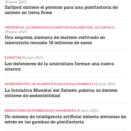
30 junio 2023
SALMÓN DEL ATLÁNTICO
Salfjord obtiene el permiso para una piscifactoría de
salmón en tierra firme
PROTEÍNAS ALTERNATIVAS
STARTUPS
SALMÓN DEL ATLÁNTICO
29 junio 2023
Una empresa alemana de marisco cultivado en
laboratorio recauda 16 millones de euros
EVENTOS
29 junio 2023
Los defensores de la acuicultura forman una nueva
alianza
INGREDIENTES DE ALIMENTOS
SALUD
SALMONIDOS
28 junio 2023
La Iniciativa Mundial del Salmón publica su décimo
informe de sostenibilidad
BIENESTAR
SOSTENIBILIDAD
CAMARONES
28 junio 2023
Un sistema de inteligencia artificial detecta síntomas de
estrés en las gambas de piscifactoría