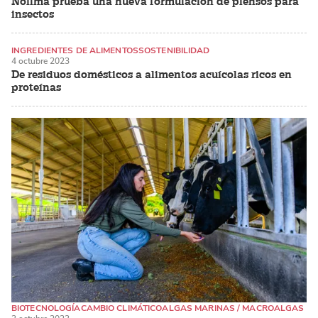
Nofima prueba una nueva formulación de piensos para
insectos
INGREDIENTES DE ALIMENTOS
SOSTENIBILIDAD
4 octubre 2023
SALMÓN DEL ATLÁNTICO
De residuos domésticos a alimentos acuícolas ricos en
proteínas
BIOTECNOLOGÍA
CAMBIO CLIMÁTICO
ALGAS MARINAS / MACROALGAS