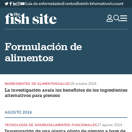
Guía de enfermidades
Eventos
Boletín Informativo
Account
Twitter
Facebook
LinkedIn
Instagram
YouTube
The Fish Site Española
navig
optio
Formulación de
alimentos
INGREDIENTES DE ALIMENTOS
SALUD
28 octubre 2024
La investigación avala los beneficios de los ingredientes
alternativos para piensos
AGOSTO 2024
TECNOLOGÍA DE APAREJO
ALIMENTOS FUNCIONALES
27 agosto 2024
Inauguración de una planta piloto de piensos a base de