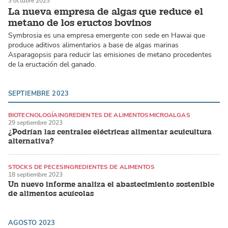
3 octubre 2023
La nueva empresa de algas que reduce el
metano de los eructos bovinos
Symbrosia es una empresa emergente con sede en Hawai que
produce aditivos alimentarios a base de algas marinas
Asparagopsis para reducir las emisiones de metano procedentes
de la eructación del ganado.
SEPTIEMBRE 2023
BIOTECNOLOGÍA
INGREDIENTES DE ALIMENTOS
MICROALGAS
29 septiembre 2023
¿Podrían las centrales eléctricas alimentar acuicultura
alternativa?
STOCKS DE PECES
INGREDIENTES DE ALIMENTOS
18 septiembre 2023
SALMÓN DEL ATLÁNTICO
Un nuevo informe analiza el abastecimiento sostenible
de alimentos acuícolas
AGOSTO 2023