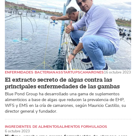
ENFERMIDADES BACTERIANAS
STARTUPS
CAMARONES
16 octubre 2023
El extracto secreto de algas contra las
principales enfermedades de las gambas
Blue Pond Group ha desarrollado una gama de suplementos
alimenticios a base de algas que reducen la prevalencia de EHP,
WFS y EMS en la cría de camarones, según Mauricio Castillo, su
director general y fundador.
INGREDIENTES DE ALIMENTOS
ALIMENTOS FORMULADOS
6 octubre 2023
SALMÓN DEL ATLÁNTICO