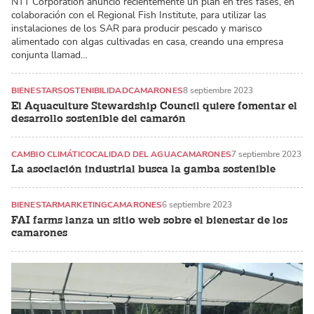
NTT Corporation anunció recientemente un plan en tres fases, en
colaboración con el Regional Fish Institute, para utilizar las
instalaciones de los SAR para producir pescado y marisco
alimentado con algas cultivadas en casa, creando una empresa
conjunta llamad…
BIENESTAR
SOSTENIBILIDAD
CAMARONES
8 septiembre 2023
El Aquaculture Stewardship Council quiere fomentar el
desarrollo sostenible del camarón
CAMBIO CLIMÁTICO
CALIDAD DEL AGUA
CAMARONES
7 septiembre 2023
La asociación industrial busca la gamba sostenible
BIENESTAR
MARKETING
CAMARONES
6 septiembre 2023
FAI farms lanza un sitio web sobre el bienestar de los
camarones