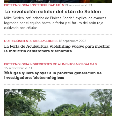
BIOTECNOLOGÍA
SOSTENIBILIDAD
ATÚN
19 septiembre 2023
La revolución celular del atún de Selden
Mike Selden, cofundador de Finless Foods*, explica los avances
logrados por el equipo hasta la fecha y el futuro del atún rojo
cultivado con células.
NUTRICIÓN
BIENESTAR
CAMARONES
18 septiembre 2023
La Feria de Acuicultura Vietshrimp vuelve para mostrar
la industria camaronera vietnamita
BIOTECNOLOGÍA
INGREDIENTES DE ALIMENTOS
MICROALGAS
15 septiembre 2023
MiAlgae quiere apoyar a la próxima generación de
investigadores biotecnológicos