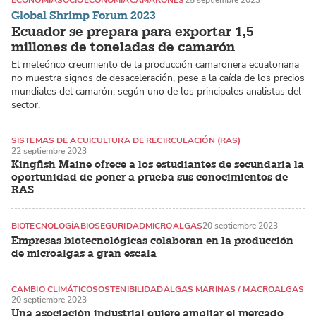
ECONOMÍA
SOCIOECONOMÍA
CAMARONES
25 septiembre 2023
Global Shrimp Forum 2023
Ecuador se prepara para exportar 1,5
millones de toneladas de camarón
El meteórico crecimiento de la producción camaronera ecuatoriana
no muestra signos de desaceleración, pese a la caída de los precios
mundiales del camarón, según uno de los principales analistas del
sector.
SISTEMAS DE ACUICULTURA DE RECIRCULACIÓN (RAS)
22 septiembre 2023
EDUCACIÓN Y ACADEMIA
HAMACHI
Kingfish Maine ofrece a los estudiantes de secundaria la
oportunidad de poner a prueba sus conocimientos de
RAS
BIOTECNOLOGÍA
BIOSEGURIDAD
MICROALGAS
20 septiembre 2023
Empresas biotecnológicas colaboran en la producción
de microalgas a gran escala
CAMBIO CLIMÁTICO
SOSTENIBILIDAD
ALGAS MARINAS / MACROALGAS
20 septiembre 2023
Una asociación industrial quiere ampliar el mercado