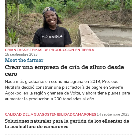
CRIANZAS
SISTEMAS DE PRODUCCIÓN EN TIERRA
15 septiembre 2023
CATFISH / PANGASIUS
Meet the farmer
Crear una empresa de cría de siluro desde
cero
Nada más graduarse en economía agraria en 2019, Precious
Nutifafa decidió construir una piscifactoría de bagre en Saviefe
Agorkpo, en la región ghanesa de Volta, y ahora tiene planes para
aumentar la producción a 200 toneladas al año.
CALIDAD DEL AGUA
SOSTENIBILIDAD
CAMARONES
14 septiembre 2023
Soluciones naturales para la gestión de los efluentes de
la acuicultura de camarones