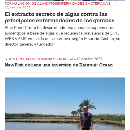
FORMULACIÓN DE ALIMENTOS
ENFERMIDADES BACTERIANAS
16 octubre 2023
CAMARONES
El extracto secreto de algas contra las
principales enfermedades de las gambas
Blue Pond Group ha desarrollado una gama de suplementos
alimenticios a base de algas que reducen la prevalencia de EHP,
WFS y EMS en la cría de camarones, según Mauricio Castillo, su
director general y fundador.
STARTUPS
SALUD HUMANA
MICROALGAS
10 octubre 2023
NewFish obtiene una inversión de Katapult Ocean