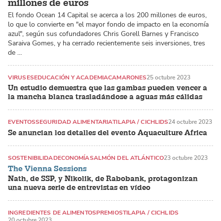
millones de euros
El fondo Ocean 14 Capital se acerca a los 200 millones de euros,
lo que lo convierte en "el mayor fondo de impacto en la economía
azul", según sus cofundadores Chris Gorell Barnes y Francisco
Saraiva Gomes, y ha cerrado recientemente seis inversiones, tres
de …
VIRUSES
EDUCACIÓN Y ACADEMIA
CAMARONES
25 octubre 2023
Un estudio demuestra que las gambas pueden vencer a
la mancha blanca trasladándose a aguas más cálidas
EVENTOS
SEGURIDAD ALIMENTARIA
TILAPIA / CICHLIDS
24 octubre 2023
Se anuncian los detalles del evento Aquaculture Africa
SOSTENIBILIDAD
ECONOMÍA
SALMÓN DEL ATLÁNTICO
23 octubre 2023
The Vienna Sessions
Nath, de SSP, y Nikolik, de Rabobank, protagonizan
una nueva serie de entrevistas en vídeo
INGREDIENTES DE ALIMENTOS
PREMIOS
TILAPIA / CICHLIDS
20 octubre 2023