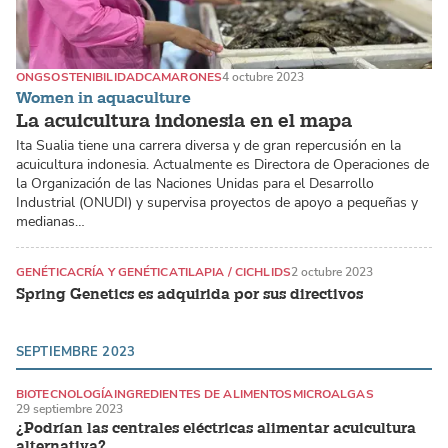
ONG
SOSTENIBILIDAD
CAMARONES
4 octubre 2023
Women in aquaculture
La acuicultura indonesia en el mapa
Ita Sualia tiene una carrera diversa y de gran repercusión en la
acuicultura indonesia. Actualmente es Directora de Operaciones de
la Organización de las Naciones Unidas para el Desarrollo
Industrial (ONUDI) y supervisa proyectos de apoyo a pequeñas y
medianas…
GENÉTICA
CRÍA Y GENÉTICA
TILAPIA / CICHLIDS
2 octubre 2023
Spring Genetics es adquirida por sus directivos
SEPTIEMBRE 2023
BIOTECNOLOGÍA
INGREDIENTES DE ALIMENTOS
MICROALGAS
29 septiembre 2023
¿Podrían las centrales eléctricas alimentar acuicultura
alternativa?