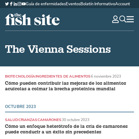
Guía de enfermidades
Eventos
Boletín Informativo
Account
Twitter
Facebook
LinkedIn
Instagram
YouTube
The Fish Site Española
navig
optio
The Vienna Sessions
BIOTECNOLOGÍA
INGREDIENTES DE ALIMENTOS
6 noviembre 2023
Cómo pueden contribuir las mejoras de los alimentos
acuícolas a colmar la brecha proteínica mundial
OCTUBRE 2023
SALUD
CRIANZAS
CAMARONES
30 octubre 2023
Cómo un enfoque heterótrofo de la cría de camarones
puede conducir a un éxito sin precedentes