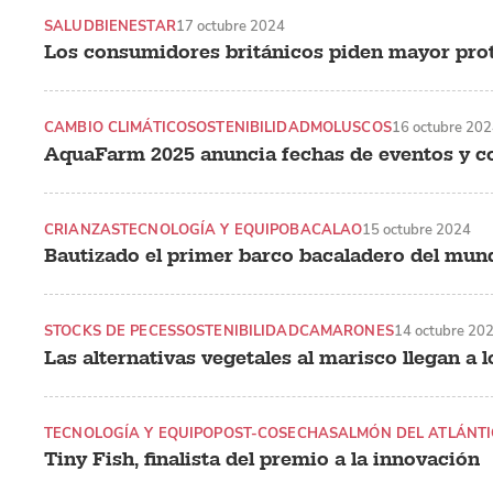
SALUD
BIENESTAR
17 octubre 2024
Los consumidores británicos piden mayor prote
CAMBIO CLIMÁTICO
SOSTENIBILIDAD
MOLUSCOS
16 octubre 20
AquaFarm 2025 anuncia fechas de eventos y c
CRIANZAS
TECNOLOGÍA Y EQUIPO
BACALAO
15 octubre 2024
Bautizado el primer barco bacaladero del mun
STOCKS DE PECES
SOSTENIBILIDAD
CAMARONES
14 octubre 20
Las alternativas vegetales al marisco llegan a
TECNOLOGÍA Y EQUIPO
POST-COSECHA
SALMÓN DEL ATLÁNT
Tiny Fish, finalista del premio a la innovación