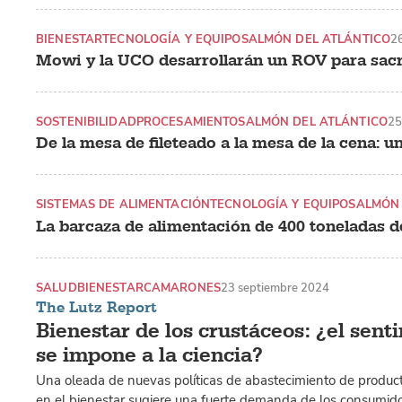
BIENESTAR
TECNOLOGÍA Y EQUIPO
SALMÓN DEL ATLÁNTICO
2
Mowi y la UCO desarrollarán un ROV para sacr
SOSTENIBILIDAD
PROCESAMIENTO
SALMÓN DEL ATLÁNTICO
25
De la mesa de fileteado a la mesa de la cena: u
SISTEMAS DE ALIMENTACIÓN
TECNOLOGÍA Y EQUIPO
SALMÓN 
La barcaza de alimentación de 400 toneladas d
SALUD
BIENESTAR
CAMARONES
23 septiembre 2024
The Lutz Report
Bienestar de los crustáceos: ¿el sen
se impone a la ciencia?
Una oleada de nuevas políticas de abastecimiento de produc
en el bienestar sugiere una fuerte demanda de los consumido