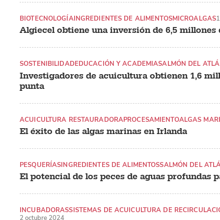
BIOTECNOLOGÍA
INGREDIENTES DE ALIMENTOS
MICROALGAS
1
Algiecel obtiene una inversión de 6,5 millones
SOSTENIBILIDAD
EDUCACIÓN Y ACADEMIA
SALMÓN DEL ATLÁ
Investigadores de acuicultura obtienen 1,6 mill
punta
ACUICULTURA RESTAURADORA
PROCESAMIENTO
ALGAS MAR
El éxito de las algas marinas en Irlanda
PESQUERÍAS
INGREDIENTES DE ALIMENTOS
SALMÓN DEL ATL
El potencial de los peces de aguas profundas p
INCUBADORAS
SISTEMAS DE ACUICULTURA DE RECIRCULACI
2 octubre 2024