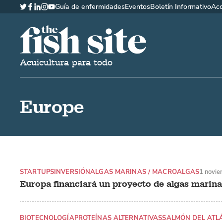
Guía de enfermidades
Eventos
Boletín Informativo
Ac
Twitter
Facebook
LinkedIn
Instagram
YouTube
The Fish Site Española
Acuicultura para todo
Europe
STARTUPS
INVERSIÓN
ALGAS MARINAS / MACROALGAS
1 novi
Europa financiará un proyecto de algas marina
BIOTECNOLOGÍA
PROTEÍNAS ALTERNATIVAS
SALMÓN DEL ATL