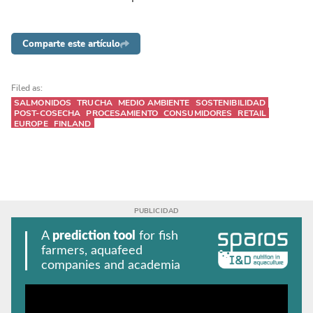
Comparte este artículo
Filed as:
SALMONIDOS
TRUCHA
MEDIO AMBIENTE
SOSTENIBILIDAD
POST-COSECHA
PROCESAMIENTO
CONSUMIDORES
RETAIL
EUROPE
FINLAND
A
prediction tool
for fish
farmers, aquafeed
companies and academia