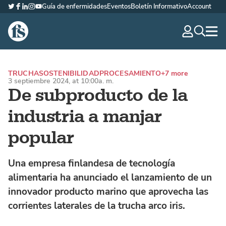
Guía de enfermidades
Eventos
Boletín Informativo
Account
Twitter
Facebook
LinkedIn
Instagram
YouTube
The Fish Site Española
navig
optio
TRUCHA
SOSTENIBILIDAD
PROCESAMIENTO
+7 more
3 septiembre 2024, at 10:00a. m.
De subproducto de la
industria a manjar
popular
Una empresa finlandesa de tecnología
alimentaria ha anunciado el lanzamiento de un
innovador producto marino que aprovecha las
corrientes laterales de la trucha arco iris.