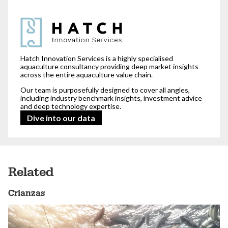
For our clients,
we read between the lines.
Hatch Innovation Services is a highly specialised
aquaculture consultancy providing deep market insights
across the entire aquaculture value chain.
Our team is purposefully designed to cover all angles,
including industry benchmark insights, investment advice
and deep technology expertise.
Dive into our data
Related
Crianzas