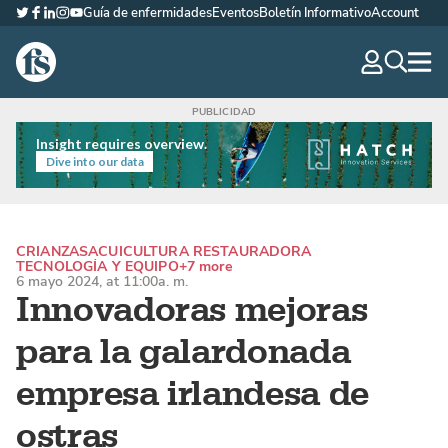
Guía de enfermidades
Eventos
Boletín Informativo
Account
Twitter
Facebook
LinkedIn
Instagram
YouTube
The Fish Site Española
navig
optio
Insight requires overview.
Dive into our data
CRIANZAS
ACUICULTURA RESTAURADORA
TECNOLOGÍA Y EQUIPO
+7 more
6 mayo 2024, at 11:00a. m.
Innovadoras mejoras
para la galardonada
empresa irlandesa de
ostras