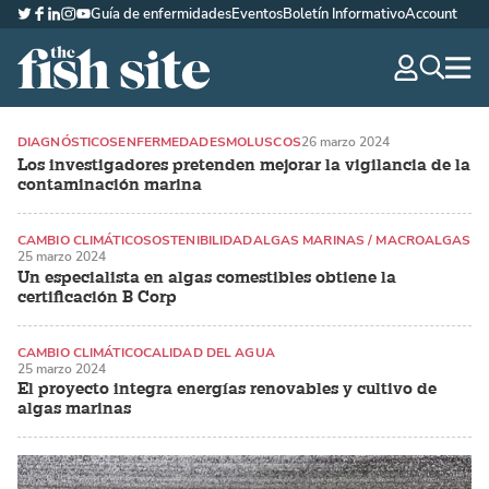
Guía de enfermidades
Eventos
Boletín Informativo
Account
Twitter
Facebook
LinkedIn
Instagram
YouTube
The Fish Site Española
navig
optio
DIAGNÓSTICOS
ENFERMEDADES
MOLUSCOS
26 marzo 2024
Los investigadores pretenden mejorar la vigilancia de la
contaminación marina
CAMBIO CLIMÁTICO
SOSTENIBILIDAD
ALGAS MARINAS / MACROALGAS
25 marzo 2024
Un especialista en algas comestibles obtiene la
certificación B Corp
CAMBIO CLIMÁTICO
CALIDAD DEL AGUA
25 marzo 2024
ALGAS MARINAS / MACROALGAS
El proyecto integra energías renovables y cultivo de
algas marinas