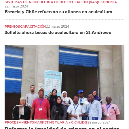
SISTEMAS DE ACUICULTURA DE RECIRCULACIÓN (RAS)
ECONOMÍA
22 marzo 2024
SALMÓN DEL ATLÁNTICO
Escocia y Chile refuerzan su alianza en acuicultura
PREMIOS
CAPACITACIÓN
22 marzo 2024
Solicite ahora becas de acuicultura en St Andrews
PROCESAMIENTO
MARKETING
TILAPIA / CICHLIDS
22 marzo 2024