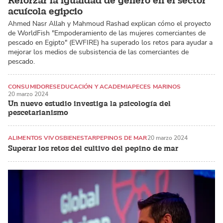
Reforzar la igualdad de género en el sector
acuícola egipcio
Ahmed Nasr Allah y Mahmoud Rashad explican cómo el proyecto
de WorldFish "Empoderamiento de las mujeres comerciantes de
pescado en Egipto" (EWFIRE) ha superado los retos para ayudar a
mejorar los medios de subsistencia de las comerciantes de
pescado.
CONSUMIDORES
EDUCACIÓN Y ACADEMIA
PECES MARINOS
20 marzo 2024
Un nuevo estudio investiga la psicología del
pescetarianismo
ALIMENTOS VIVOS
BIENESTAR
PEPINOS DE MAR
20 marzo 2024
Superar los retos del cultivo del pepino de mar