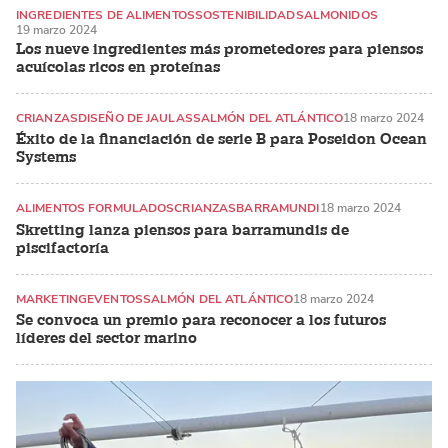
INGREDIENTES DE ALIMENTOS
SOSTENIBILIDAD
SALMONIDOS
19 marzo 2024
Los nueve ingredientes más prometedores para piensos
acuícolas ricos en proteínas
CRIANZAS
DISEÑO DE JAULAS
SALMÓN DEL ATLÁNTICO
18 marzo 2024
Éxito de la financiación de serie B para Poseidon Ocean
Systems
ALIMENTOS FORMULADOS
CRIANZAS
BARRAMUNDI
18 marzo 2024
Skretting lanza piensos para barramundis de
piscifactoría
MARKETING
EVENTOS
SALMÓN DEL ATLÁNTICO
18 marzo 2024
Se convoca un premio para reconocer a los futuros
líderes del sector marino