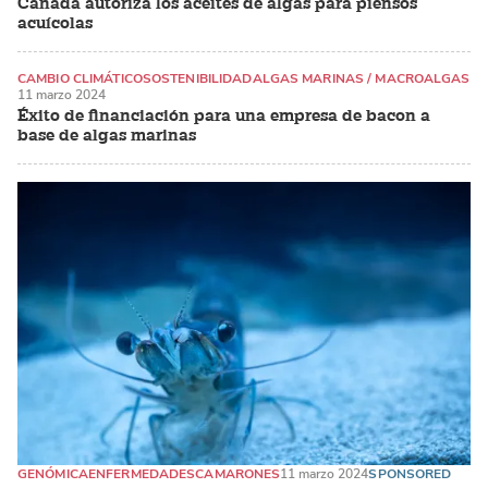
Canadá autoriza los aceites de algas para piensos
acuícolas
CAMBIO CLIMÁTICO
SOSTENIBILIDAD
ALGAS MARINAS / MACROALGAS
11 marzo 2024
Éxito de financiación para una empresa de bacon a
base de algas marinas
GENÓMICA
ENFERMEDADES
CAMARONES
11 marzo 2024
SPONSORED