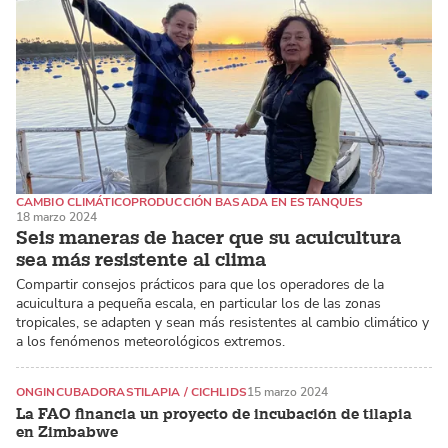
CAMBIO CLIMÁTICO
PRODUCCIÓN BASADA EN ESTANQUES
18 marzo 2024
CAMARONES
Seis maneras de hacer que su acuicultura
sea más resistente al clima
Compartir consejos prácticos para que los operadores de la
acuicultura a pequeña escala, en particular los de las zonas
tropicales, se adapten y sean más resistentes al cambio climático y
a los fenómenos meteorológicos extremos.
ONG
INCUBADORAS
TILAPIA / CICHLIDS
15 marzo 2024
La FAO financia un proyecto de incubación de tilapia
en Zimbabwe