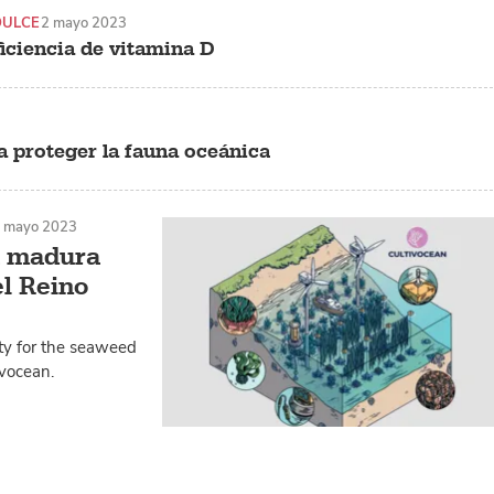
DULCE
2 mayo 2023
ficiencia de vitamina D
 proteger la fauna oceánica
 mayo 2023
tá madura
el Reino
ity for the seaweed
ivocean.