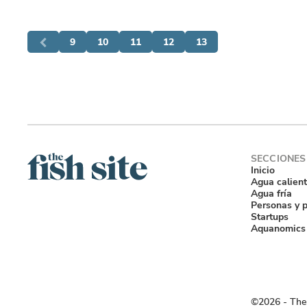
9
10
11
12
13
Inicio
Agua calien
Agua fría
Personas y 
Startups
Aquanomics
©2026 ‐ The 