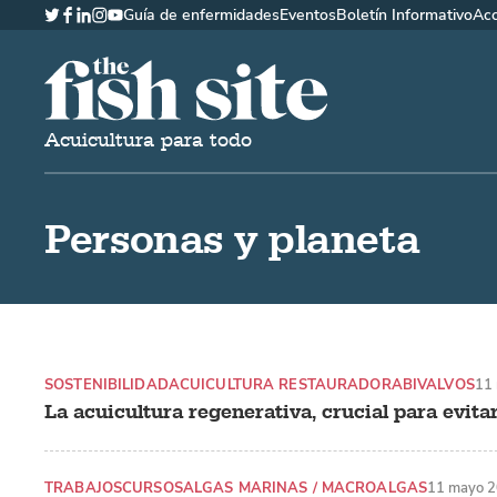
Guía de enfermidades
Eventos
Boletín Informativo
Ac
Twitter
Facebook
LinkedIn
Instagram
YouTube
The Fish Site Española
Acuicultura para todo
Personas y planeta
SOSTENIBILIDAD
ACUICULTURA RESTAURADORA
BIVALVOS
11
La acuicultura regenerativa, crucial para evit
TRABAJOS
CURSOS
ALGAS MARINAS / MACROALGAS
11 mayo 