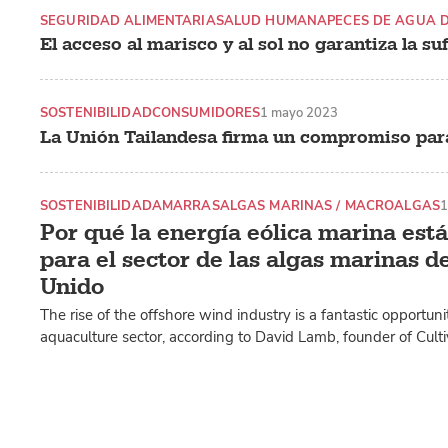
SEGURIDAD ALIMENTARIA
SALUD HUMANA
PECES DE AGUA 
El acceso al marisco y al sol no garantiza la su
SOSTENIBILIDAD
CONSUMIDORES
1 mayo 2023
La Unión Tailandesa firma un compromiso para
SOSTENIBILIDAD
AMARRAS
ALGAS MARINAS / MACROALGAS
1
Por qué la energía eólica marina es
para el sector de las algas marinas d
Unido
The rise of the offshore wind industry is a fantastic opportun
aquaculture sector, according to David Lamb, founder of Cult