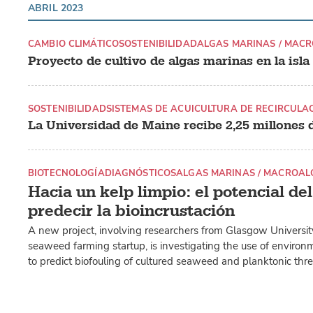
ABRIL 2023
CAMBIO CLIMÁTICO
SOSTENIBILIDAD
ALGAS MARINAS / MAC
Proyecto de cultivo de algas marinas en la isl
SOSTENIBILIDAD
SISTEMAS DE ACUICULTURA DE RECIRCULAC
La Universidad de Maine recibe 2,25 millones 
BIOTECNOLOGÍA
DIAGNÓSTICOS
ALGAS MARINAS / MACROAL
Hacia un kelp limpio: el potencial d
predecir la bioincrustación
A new project, involving researchers from Glasgow University
seaweed farming startup, is investigating the use of envir
to predict biofouling of cultured seaweed and planktonic thr