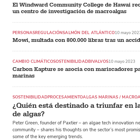
El Windward Community College de Hawai recib
un centro de investigación de macroalgas
PERSONAS
REGULACIÓN
SALMÓN DEL ATLÁNTICO
10 mayo 202
Mowi, multada con 800.000 libras tras un acci
CAMBIO CLIMÁTICO
SOSTENIBILIDAD
BIVALVOS
10 mayo 2023
Carbon Kapture se asocia con mariscadores pa
marinas
SOSTENIBILIDAD
PROCESAMIENTO
ALGAS MARINAS / MACRO
¿Quién está destinado a triunfar en l
de algas?
Peter Green, founder of Paxtier – an algae tech innovation n
community – shares his thoughts on the sector’s most promis
some of the key emerging trends.