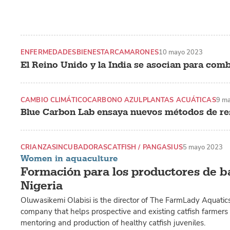
ENFERMEDADES
BIENESTAR
CAMARONES
10 mayo 2023
El Reino Unido y la India se asocian para comb
CAMBIO CLIMÁTICO
CARBONO AZUL
PLANTAS ACUÁTICAS
9 m
Blue Carbon Lab ensaya nuevos métodos de re
CRIANZAS
INCUBADORAS
CATFISH / PANGASIUS
5 mayo 2023
Women in aquaculture
Formación para los productores de b
Nigeria
Oluwasikemi Olabisi is the director of The FarmLady Aquatics
company that helps prospective and existing catfish farmers 
mentoring and production of healthy catfish juveniles.