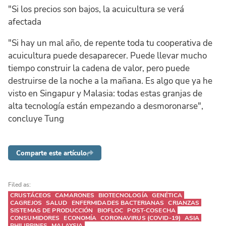
"Si los precios son bajos, la acuicultura se verá
afectada
"Si hay un mal año, de repente toda tu cooperativa de
acuicultura puede desaparecer. Puede llevar mucho
tiempo construir la cadena de valor, pero puede
destruirse de la noche a la mañana. Es algo que ya he
visto en Singapur y Malasia: todas estas granjas de
alta tecnología están empezando a desmoronarse",
concluye Tung
Comparte este artículo
Filed as:
CRUSTÁCEOS
CAMARONES
BIOTECNOLOGÍA
GENÉTICA
CAGREJOS
SALUD
ENFERMIDADES BACTERIANAS
CRIANZAS
SISTEMAS DE PRODUCCIÓN
BIOFLOC
POST-COSECHA
CONSUMIDORES
ECONOMÍA
CORONAVIRUS (COVID-19)
ASIA
PHILIPPINES
MALAYSIA