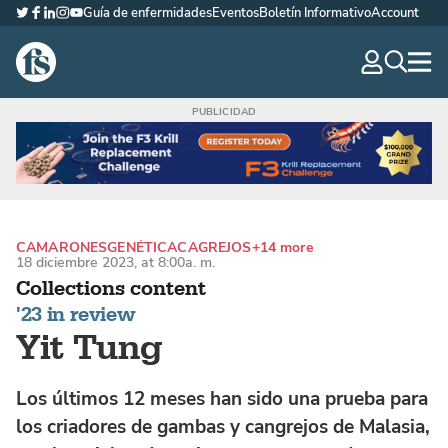
Guía de enfermidades
Eventos
Boletín Informativo
Account
Twitter
Facebook
LinkedIn
Instagram
YouTube
The Fish Site Española
navig
optio
CAMARONES
GENÉTICA
CAGREJOS
+14 more
18 diciembre 2023, at 8:00a. m.
Collections content
'23 in review
Yit Tung
Los últimos 12 meses han sido una prueba para
los criadores de gambas y cangrejos de Malasia,