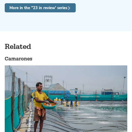
More in the ''23 in review' series
Related
Camarones