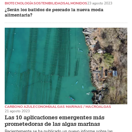
BIOTECNOLOGÍA
SOSTENIBILIDAD
SALMONIDOS
23 agosto 2023
¿Serán los batidos de pescado la nueva moda
alimentaria?
CARBONO AZUL
ECONOMÍA
ALGAS MARINAS / MACROALGAS
21 agosto 2023
Las 10 aplicaciones emergentes más
prometedoras de las algas marinas
Recientemente se ha publicado un nuevo informe sobre las