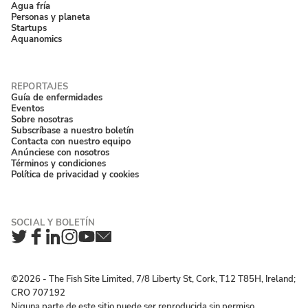
Agua fría
Personas y planeta
Startups
Aquanomics
Guía de enfermidades
Eventos
Sobre nosotras
Subscríbase a nuestro boletín
Contacta con nuestro equipo
Anúnciese con nosotros
Términos y condiciones
Política de privacidad y cookies
Twitter
Facebook
LinkedIn
Instagram
YouTube
Newsletter
©2026 ‐ The Fish Site Limited, 7/8 Liberty St, Cork, T12 T85H, Ireland;
CRO 707192
Niguna parte de este sitio puede ser reproducida sin permiso.