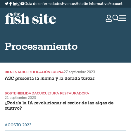
Guía de enfermidades
Eventos
Boletín Informativo
Account
Twitter
Facebook
LinkedIn
Instagram
YouTube
The Fish Site Española
navig
optio
Procesamiento
BIENESTAR
CERTIFICACIÓN
LUBINA
27 septiembre 2023
ASC presenta la lubina y la dorada turcas
SOSTENIBILIDAD
ACUICULTURA RESTAURADORA
21 septiembre 2023
ALGAS MARINAS / MACROALGAS
¿Podría la IA revolucionar el sector de las algas de
cultivo?
AGOSTO 2023