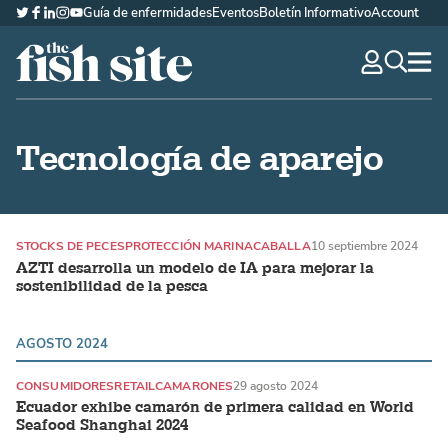
Guía de enfermidades
Eventos
Boletín Informativo
Account
Twitter
Facebook
LinkedIn
Instagram
YouTube
The Fish Site Española
navig
optio
Tecnología de aparejo
STOCKS DE PECES
PROTECCIÓN MARINA
CABALLA
10 septiembre 2024
AZTI desarrolla un modelo de IA para mejorar la
sostenibilidad de la pesca
AGOSTO 2024
CONSUMIDORES
RETAIL
CAMARONES
29 agosto 2024
Ecuador exhibe camarón de primera calidad en World
Seafood Shanghai 2024