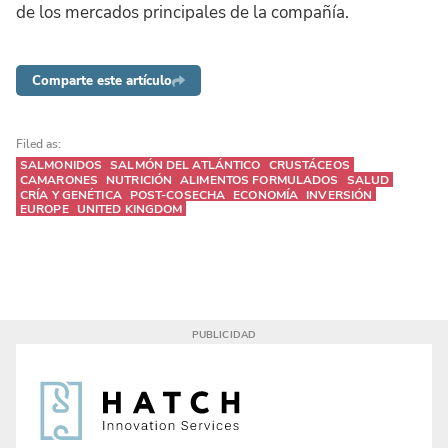
de los mercados principales de la compañía.
Comparte este artículo
Filed as:
SALMONIDOS
SALMÓN DEL ATLÁNTICO
CRUSTÁCEOS
CAMARONES
NUTRICIÓN
ALIMENTOS FORMULADOS
SALUD
CRÍA Y GENÉTICA
POST-COSECHA
ECONOMÍA
INVERSIÓN
EUROPE
UNITED KINGDOM
For our clients,
we read between the lines.