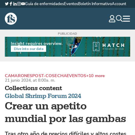
Guía de enfermidades
Eventos
Boletín Informativo
Account
Twitter
Facebook
LinkedIn
Instagram
YouTube
The Fish Site Española
navig
optio
Insight requires overview.
Dive into our data
CAMARONES
POST-COSECHA
EVENTOS
+10 more
21 junio 2024, at 8:00a. m.
Collections content
Global Shrimp Forum 2024
Crear un apetito
mundial por las gambas
Tras otro año de precios difíciles y altos costes