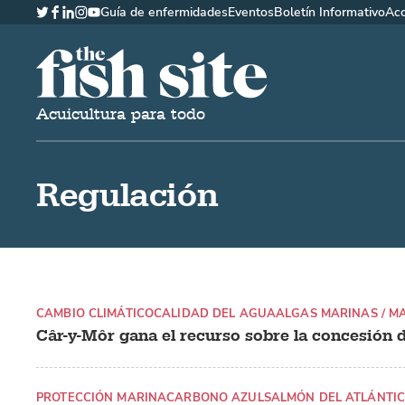
Guía de enfermidades
Eventos
Boletín Informativo
Ac
Twitter
Facebook
LinkedIn
Instagram
YouTube
The Fish Site Española
Acuicultura para todo
Regulación
CAMBIO CLIMÁTICO
CALIDAD DEL AGUA
ALGAS MARINAS / 
Câr-y-Môr gana el recurso sobre la concesión d
PROTECCIÓN MARINA
CARBONO AZUL
SALMÓN DEL ATLÁNTI