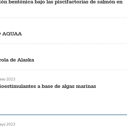
ón bentónica bajo las piscifactorías de salmón en
Ley AQUAA
cola de Alaska
unio 2023
ioestimulantes a base de algas marinas
ayo 2023