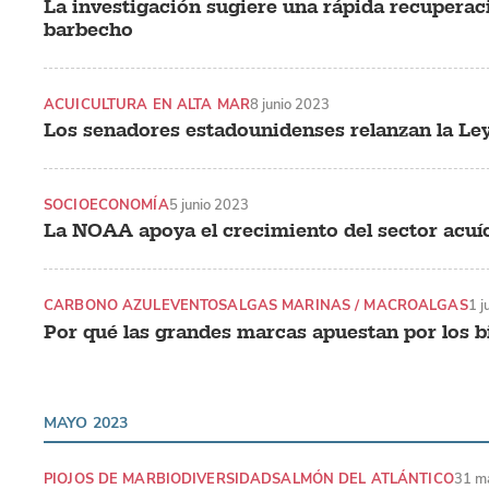
La investigación sugiere una rápida recuperaci
barbecho
ACUICULTURA EN ALTA MAR
8 junio 2023
Los senadores estadounidenses relanzan la 
SOCIOECONOMÍA
5 junio 2023
La NOAA apoya el crecimiento del sector acuí
CARBONO AZUL
EVENTOS
ALGAS MARINAS / MACROALGAS
1 j
Por qué las grandes marcas apuestan por los b
MAYO 2023
PIOJOS DE MAR
BIODIVERSIDAD
SALMÓN DEL ATLÁNTICO
31 m