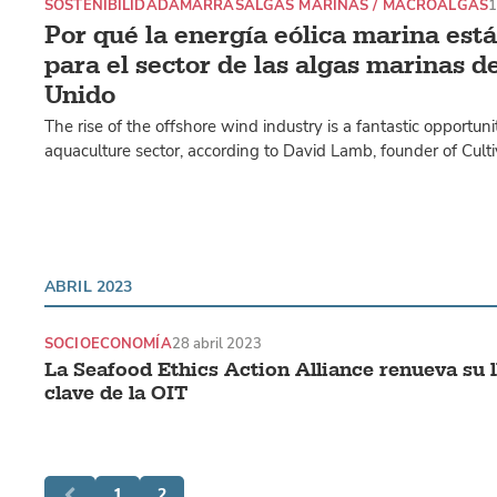
SOSTENIBILIDAD
AMARRAS
ALGAS MARINAS / MACROALGAS
1
Por qué la energía eólica marina es
para el sector de las algas marinas d
Unido
The rise of the offshore wind industry is a fantastic opportun
aquaculture sector, according to David Lamb, founder of Cult
ABRIL 2023
SOCIOECONOMÍA
28 abril 2023
La Seafood Ethics Action Alliance renueva su 
clave de la OIT
1
2