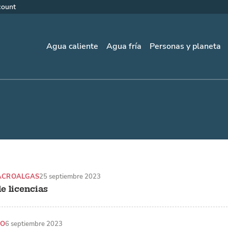
count
Agua caliente
Agua fría
Personas y planeta
MACROALGAS
25 septiembre 2023
e licencias
CO
6 septiembre 2023