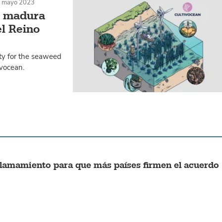
 mayo 2023
tá madura
el Reino
ity for the seaweed
ivocean.
llamamiento para que más países firmen el acuerdo