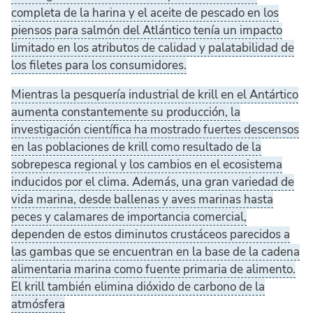
completa de la harina y el aceite de pescado en los
piensos para salmón del Atlántico tenía un impacto
limitado en los atributos de calidad y palatabilidad de
los filetes para los consumidores.
Mientras la pesquería industrial de krill en el Antártico
aumenta constantemente su producción, la
investigación científica ha mostrado fuertes descensos
en las poblaciones de krill como resultado de la
sobrepesca regional y los cambios en el ecosistema
inducidos por el clima. Además, una gran variedad de
vida marina, desde ballenas y aves marinas hasta
peces y calamares de importancia comercial,
dependen de estos diminutos crustáceos parecidos a
las gambas que se encuentran en la base de la cadena
alimentaria marina como fuente primaria de alimento.
El krill también elimina dióxido de carbono de la
atmósfera