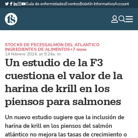
Guía de enfermidades
Eventos
Boletín Informativo
Account
Twitter
Facebook
LinkedIn
Instagram
YouTube
The Fish Site Española
navig
optio
STOCKS DE PECES
SALMÓN DEL ATLÁNTICO
INGREDIENTES DE ALIMENTOS
+7 more
14 febrero 2024, at 9:24a. m.
Un estudio de la F3
cuestiona el valor de la
harina de krill en los
piensos para salmones
Un nuevo estudio sugiere que la inclusión de
harina de krill en los piensos del salmón
atlántico no mejora las tasas de crecimiento o