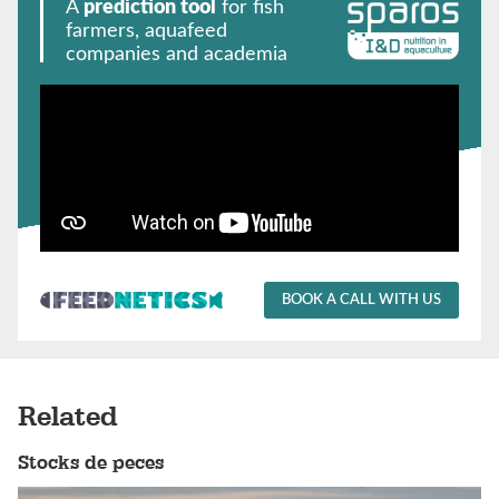
A
prediction tool
for fish
farmers, aquafeed
companies and academia
BOOK A CALL WITH US
Related
Stocks de peces