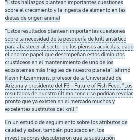
"Estos hallazgos plantean importantes cuestiones
sobre el crecimiento y la ingesta de alimento en las
dietas de origen animal
"Estos resultados plantean importantes cuestiones
sobre la necesidad de la pesquería de krill antártico
para abastecer al sector de los piensos acuícolas, dado
el enorme papel que desempeñan estos diminutos
crustáceos en el mantenimiento de uno de los
ecosistemas más frágiles de nuestro planeta", afirmó
Kevin Fitzsimmons, profesor de la Universidad de
Arizona y presidente del F3 - Future of Fish Feed. "Los
resultados de nuestro último concurso podrían revelar
pronto que ya existen en el mercado muchos y
excelentes sustitutos del krill."
En un estudio de seguimiento sobre los atributos de
calidad y sabor, también publicado en
,
los
investigadores descubrieron que la sustitución