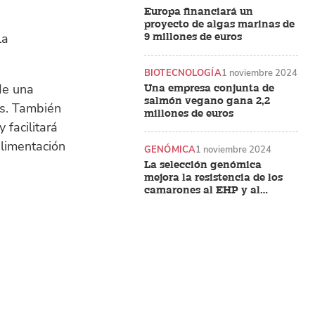
Europa financiará un
proyecto de algas marinas de
la
9 millones de euros
BIOTECNOLOGÍA
1 noviembre 2024
 de una
Una empresa conjunta de
salmón vegano gana 2,2
as. También
millones de euros
 facilitará
alimentación
GENÓMICA
1 noviembre 2024
La selección genómica
mejora la resistencia de los
camarones al EHP y al
síndrome de las heces
blancas