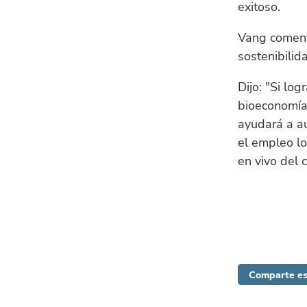
exitoso.
Vang coment
sostenibilida
Dijo: "Si lo
bioeconomía 
ayudará a au
el empleo lo
en vivo del c
Comparte es