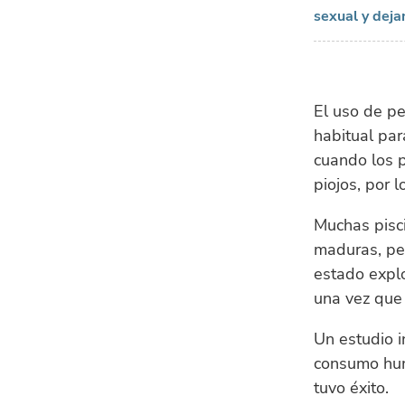
sexual y deja
El uso de pe
habitual par
cuando los 
piojos, por 
Muchas pisci
maduras, p
estado explo
una vez que
Un estudio i
consumo hum
tuvo éxito.