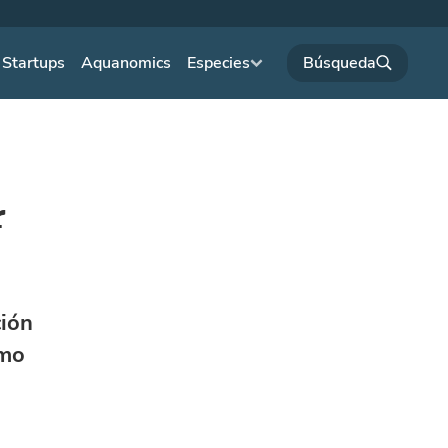
Startups
Aquanomics
Especies
r
ción
omo