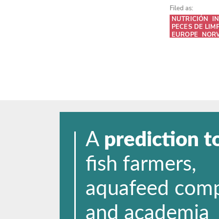
Filed as:
NUTRICIÓN
I
PECES DE LIM
EUROPE
NOR
A
prediction t
fish farmers,
aquafeed com
and academia