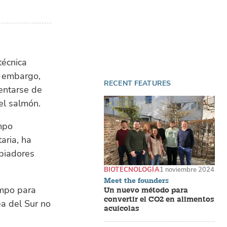
técnica
in embargo,
RECENT FEATURES
entarse de
del salmón.
umpo
aria, ha
mpiadores
BIOTECNOLOGÍA
1 noviembre 2024
Meet the founders
umpo para
Un nuevo método para
convertir el CO2 en alimentos
a del Sur no
acuícolas