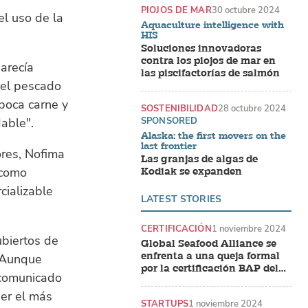
PIOJOS DE MAR
30 octubre 2024
el uso de la
Aquaculture intelligence with
HIS
Soluciones innovadoras
contra los piojos de mar en
arecía
las piscifactorías de salmón
 el pescado
poca carne y
SOSTENIBILIDAD
28 octubre 2024
able".
SPONSORED
Alaska: the first movers on the
last frontier
res, Nofima
Las granjas de algas de
 como
Kodiak se expanden
cializable
LATEST STORIES
CERTIFICACIÓN
1 noviembre 2024
ubiertos de
Global Seafood Alliance se
enfrenta a una queja formal
. Aunque
por la certificación BAP del
 comunicado
camarón indio
ser el más
STARTUPS
1 noviembre 2024