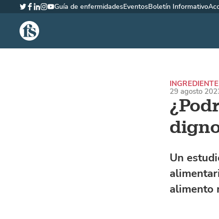
Guía de enfermidades
Eventos
Boletín Informativo
Ac
Twitter
Facebook
LinkedIn
Instagram
YouTube
The Fish Site Española
INGREDIENTE
29 agosto 2023
¿Podr
digno
Un estudi
alimentar
alimento n