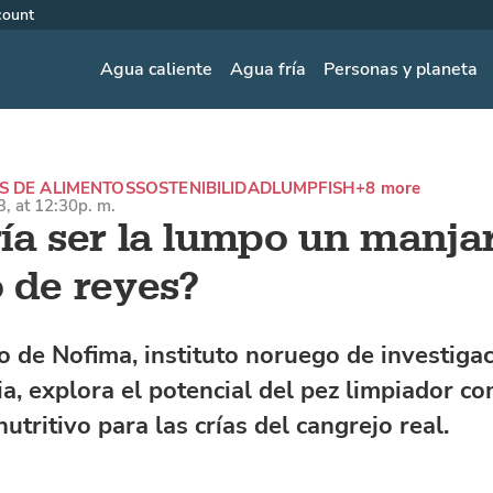
count
Agua caliente
Agua fría
Personas y planeta
S DE ALIMENTOS
SOSTENIBILIDAD
LUMPFISH
+8 more
, at 12:30p. m.
ía ser la lumpo un manja
 de reyes?
o de Nofima, instituto noruego de investiga
ia, explora el potencial del pez limpiador c
utritivo para las crías del cangrejo real.