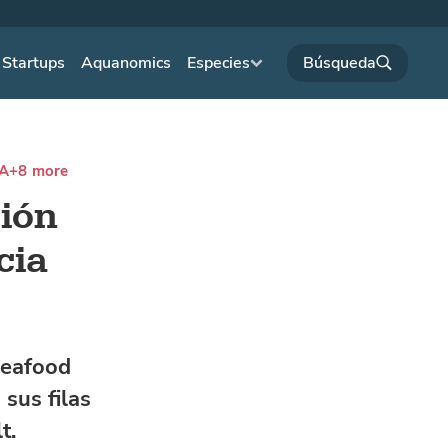
Startups
Aquanomics
Especies
RA
+8 more
ción
cia
Seafood
sus filas
t.