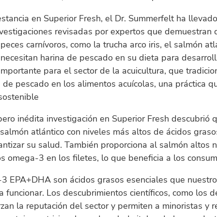
stancia en Superior Fresh, el Dr. Summerfelt ha llevad
nvestigaciones revisadas por expertos que demuestran 
peces carnívoros, como la trucha arco iris, el salmón atlá
necesitan harina de pescado en su dieta para desarroll
importante para el sector de la acuicultura, que tradici
na de pescado en los alimentos acuícolas, una práctica q
sostenible
pero inédita investigación en Superior Fresh descubrió 
 salmón atlántico con niveles más altos de ácidos gra
ntizar su salud. También proporciona al salmón altos n
s omega-3 en los filetes, lo que beneficia a los consum
3 EPA+DHA son ácidos grasos esenciales que nuestro
a funcionar. Los descubrimientos científicos, como los d
rzan la reputación del sector y permiten a minoristas y 