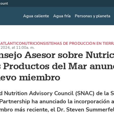
count
Agua caliente
Agua fría
Personas y planeta
 ATLÁNTICO
NUTRICIÓN
SISTEMAS DE PRODUCCIÓN EN TIER
2024, at 11:00a. m.
nsejo Asesor sobre Nutri
s Productos del Mar anun
uevo miembro
d Nutrition Advisory Council (SNAC) de la 
 Partnership ha anunciado la incorporación a 
mbro más reciente, el Dr. Steven Summerfel