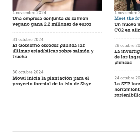
1 noviembre 2024
1 noviembre 
Meet the f
Una empresa conjunta de salmón
vegano gana 2,2 millones de euros
Un nuevo m
CO2 en ali
31 octubre 2024
El Gobierno escocés publica las
28 octubre 2
últimas estadísticas sobre salmón y
La investig
trucha
de los ingr
piensos
30 octubre 2024
Mowi inicia la plantación para el
24 octubre 2
proyecto forestal de la isla de Skye
La SFP lan
herramient
sostenibili