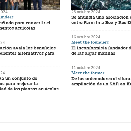
2024
23 octubre 2024
ounders
Se anuncia una asociación 
entre Farm in a Box y Reel
étodo para convertir el
mentos acuícolas
16 octubre 2024
Meet the founders
024
ación avala los beneficios
El inconformista fundador d
edientes alternativos para
de las algas marinas
11 octubre 2024
Meet the farmer
024
za un conjunto de
De los ordenadores al siluro
as para mejorar la
ampliación de un SAR en K
dad de los piensos acuícolas