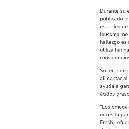
Durante su e
publicado i
especies de 
leucoma, no 
hallazgo es 
utiliza hari
considera in
Su reciente 
alimentar al
ayuda a gara
ácidos graso
"Los omega-
necesita par
Fresh, refue