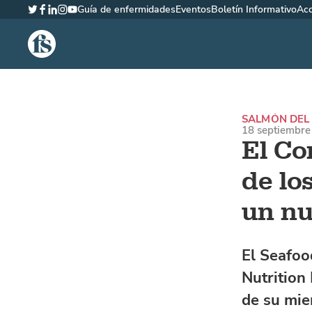
Guía de enfermidades
Eventos
Boletín Informativo
Ac
Twitter
Facebook
LinkedIn
Instagram
YouTube
The Fish Site Española
SALMÓN DEL
18 septiembre 
El Co
de lo
un n
El Seafoo
Nutrition
de su mie