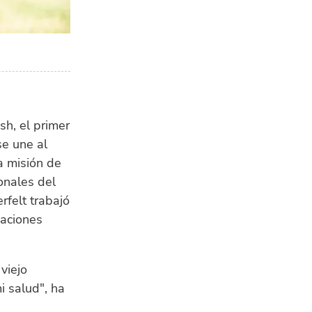
BI
Un
sa
mil
GE
La 
mej
sh, el primer
cam
sín
se une al
bl
a misión de
ionales del
felt trabajó
gaciones
viejo
i salud", ha