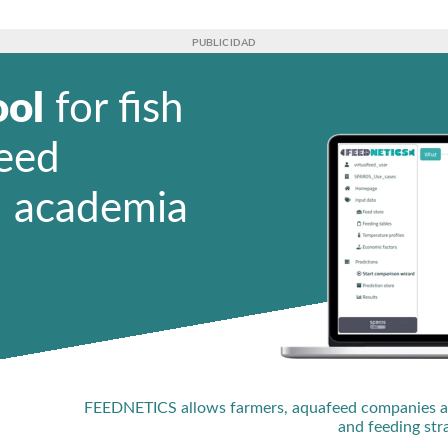
ool
for fish
feed
 academia
FEEDNETICS allows farmers, aquafeed companies and
and feeding str