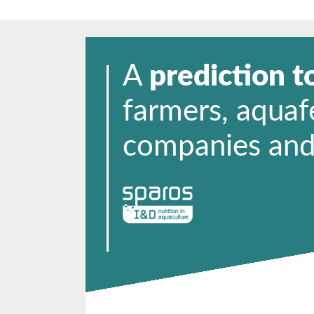
A
prediction t
farmers, aqua
companies and