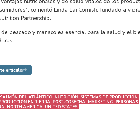
 ventajas nutricionales y de salud vitales de los produc
sumidores", comentó Linda Lai Cornish, fundadora y pr
utrition Partnership.
de pescado y marisco es esencial para la salud y el bi
dores"
te artículo
SALMÓN DEL ATLÁNTICO
NUTRICIÓN
SISTEMAS DE PRODUCCIÓN
PRODUCCIÓN EN TIERRA
POST-COSECHA
MARKETING
PERSONAS
NA
NORTH AMERICA
UNITED STATES