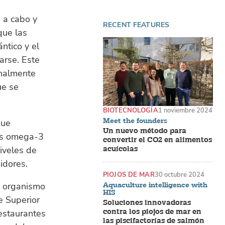
o a cabo y
RECENT FEATURES
que las
ntico y el
arse. Este
onalmente
ue se
BIOTECNOLOGÍA
1 noviembre 2024
Meet the founders
que
Un nuevo método para
sos omega-3
convertir el CO2 en alimentos
acuícolas
iveles de
idores.
PIOJOS DE MAR
30 octubre 2024
 organismo
Aquaculture intelligence with
HIS
e Superior
Soluciones innovadoras
contra los piojos de mar en
restaurantes
las piscifactorías de salmón