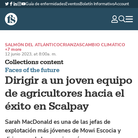
Guía de enfermidades
Eventos
Boletín Informativo
Account
Twitter
Facebook
LinkedIn
Instagram
YouTube
The Fish Site Española
navig
optio
SALMÓN DEL ATLÁNTICO
CRIANZAS
CAMBIO CLIMÁTICO
+7 more
12 junio 2023, at 8:00a. m.
Collections content
Faces of the future
Dirigir a un joven equipo
de agricultores hacia el
éxito en Scalpay
Sarah MacDonald es una de las jefas de
explotación más jóvenes de Mowi Escocia y