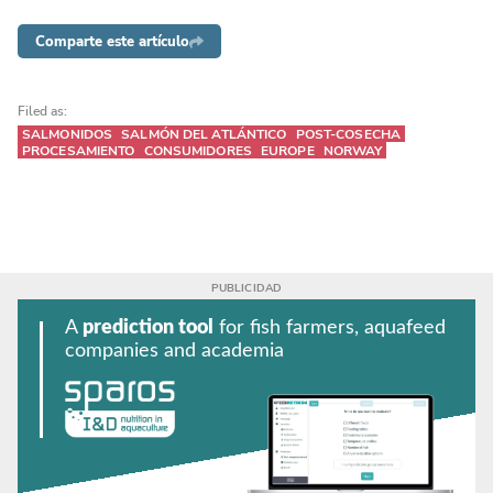
Comparte este artículo
Filed as:
SALMONIDOS
SALMÓN DEL ATLÁNTICO
POST-COSECHA
PROCESAMIENTO
CONSUMIDORES
EUROPE
NORWAY
A
prediction tool
for fish farmers, aquafeed
companies and academia