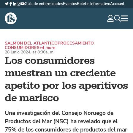
Guía de enfermidades
Eventos
Boletín Informativo
Account
Twitter
Facebook
LinkedIn
Instagram
YouTube
The Fish Site Española
navig
optio
SALMÓN DEL ATLÁNTICO
PROCESAMIENTO
CONSUMIDORES
+4 more
28 junio 2024, at 8:30a. m.
Los consumidores
muestran un creciente
apetito por los aperitivos
de marisco
Una investigación del Consejo Noruego de
Productos del Mar (NSC) ha revelado que el
75% de los consumidores de productos del mar