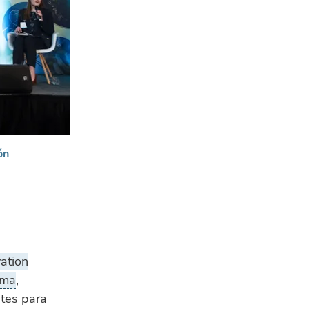
ón
ation
ima
,
ntes para