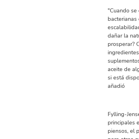
"Cuando se e
bacterianas 
escalabilida
dañar la nat
prosperar? C
ingrediente
suplementos 
aceite de al
si está dispo
añadió
Fylling-Jen
principales 
piensos, el 