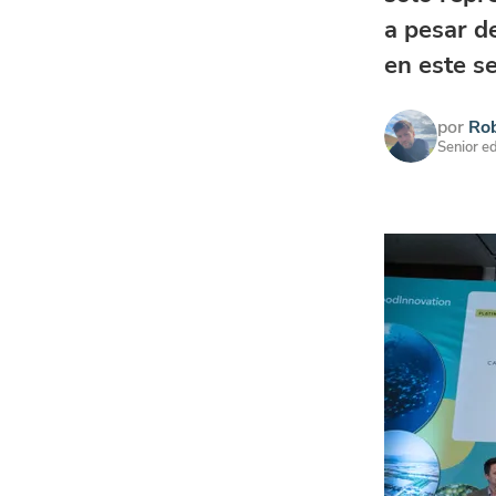
a pesar d
en este se
por
Rob
Senior ed