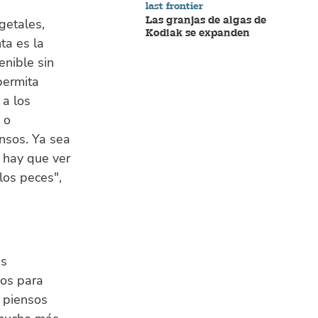
last frontier
Las granjas de algas de
getales,
Kodiak se expanden
ta es la
enible sin
permita
 a los
 o
nsos. Ya sea
 hay que ver
 los peces",
as
vos para
s piensos