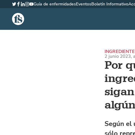
Guía de enfermidades
Eventos
Boletín Informativo
Ac
Twitter
Facebook
LinkedIn
Instagram
YouTube
The Fish Site Española
INGREDIENTE
2 junio 2023, 
Por q
ingre
sigan
algún
Según el 
sólo repr