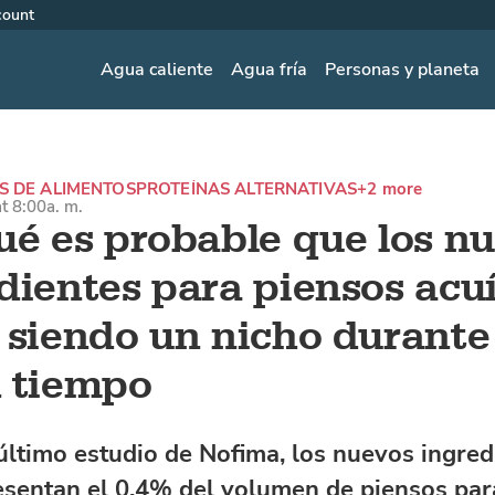
count
Agua caliente
Agua fría
Personas y planeta
S DE ALIMENTOS
PROTEÍNAS ALTERNATIVAS
+2 more
at 8:00a. m.
ué es probable que los n
dientes para piensos acu
 siendo un nicho durante
 tiempo
último estudio de Nofima, los nuevos ingred
esentan el 0,4% del volumen de piensos par