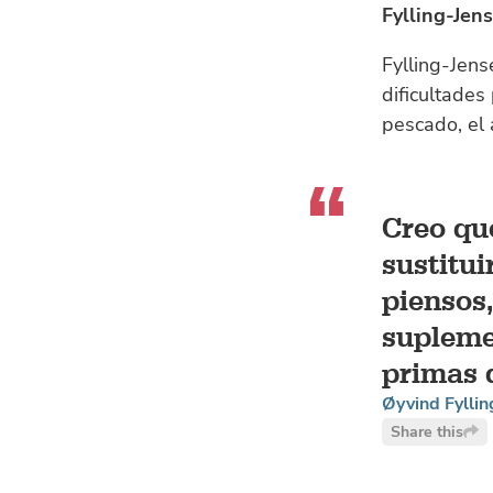
Fylling-Jen
Fylling-Jen
dificultades
pescado, el 
Creo qu
sustitui
piensos
supleme
primas 
Øyvind Fylli
Share this