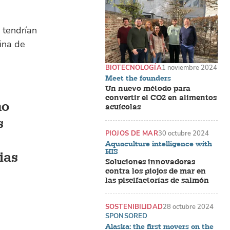
 tendrían
rina de
.
BIOTECNOLOGÍA
1 noviembre 2024
Meet the founders
Un nuevo método para
convertir el CO2 en alimentos
no
acuícolas
s
PIOJOS DE MAR
30 octubre 2024
Aquaculture intelligence with
HIS
ias
Soluciones innovadoras
contra los piojos de mar en
las piscifactorías de salmón
SOSTENIBILIDAD
28 octubre 2024
SPONSORED
Alaska: the first movers on the