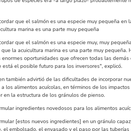
grupos de especies era -a largo plazo- probablemente
cordar que el salmón es una especie muy pequeña en la
uicultura marina es una parte muy pequeña
cordar que el salmón es una especie muy, muy pequeña
y que la acuicultura marina es una parte muy pequeña.
as enormes oportunidades que ofrecen todas las demás 
 está el posible futuro para los inversores", explicó.
en también advirtió de las dificultades de incorporar n
 a los alimentos acuícolas, en términos de los impactos 
 en la estructura de los gránulos de pienso.
rmular ingredientes novedosos para los alimentos acuíc
mular [estos nuevos ingredientes] en un gránulo capaz 
e, el embolsado, el envasado y el paso por las tuberías 