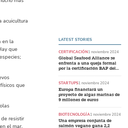
 mucho más
 acuicultura
LATEST STORIES
 en la
 Hay que
CERTIFICACIÓN
1 noviembre 2024
especies;
Global Seafood Alliance se
enfrenta a una queja formal
por la certificación BAP del
camarón indio
uevos
STARTUPS
1 noviembre 2024
físicos que
Europa financiará un
proyecto de algas marinas de
9 millones de euros
olas
BIOTECNOLOGÍA
1 noviembre 2024
de resistir
Una empresa conjunta de
en el mar.
salmón vegano gana 2,2