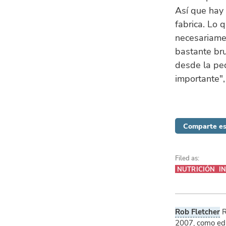
Así que hay 
fabrica. Lo 
necesariame
bastante bru
desde la peq
importante",
Comparte es
Filed as:
NUTRICIÓN
I
Rob Fletcher
R
2007, como ed