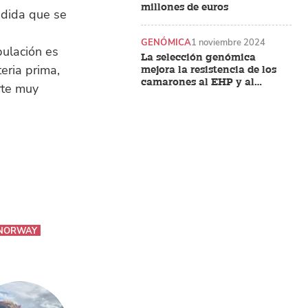
millones de euros
edida que se
GENÓMICA
1 noviembre 2024
pulación es
La selección genómica
eria prima,
mejora la resistencia de los
camarones al EHP y al
rte muy
síndrome de las heces
blancas
NORWAY