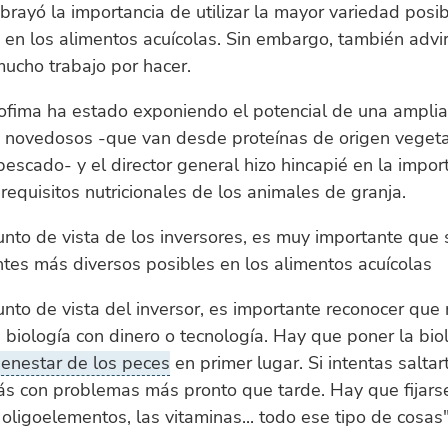
brayó la importancia de utilizar la mayor variedad posi
 en los alimentos acuícolas. Sin embargo, también advi
ucho trabajo por hacer.
ofima ha estado exponiendo el potencial de una ampli
s novedosos -que van desde proteínas de origen vegeta
pescado- y el director general hizo hincapié en la impor
 requisitos nutricionales de los animales de granja.
nto de vista de los inversores, es muy importante que s
ntes más diversos posibles en los alimentos acuícolas
nto de vista del inversor, es importante reconocer que
 biología con dinero o tecnología. Hay que poner la bio
ienestar de los peces
en primer lugar. Si intentas saltar
ás con problemas más pronto que tarde. Hay que fijarse
s oligoelementos, las vitaminas... todo ese tipo de cosas"