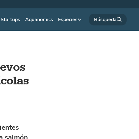
Startups
Aquanomics
Especies
uevos
ícolas
ientes
a salmón,