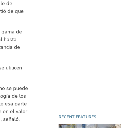
ble de
rtió de que
a gama de
l hasta
tancia de
e utilicen
 no se puede
logía de los
te esa parte
 en el valor
RECENT FEATURES
, señaló.