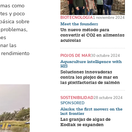
lemas como
ntes y poco
BIOTECNOLOGÍA
1 noviembre 2024
 básica sobre
Meet the founders
s problemas,
Un nuevo método para
convertir el CO2 en alimentos
nes
acuícolas
nar las
l rendimiento
PIOJOS DE MAR
30 octubre 2024
Aquaculture intelligence with
HIS
Soluciones innovadoras
contra los piojos de mar en
las piscifactorías de salmón
SOSTENIBILIDAD
28 octubre 2024
SPONSORED
Alaska: the first movers on the
last frontier
Las granjas de algas de
Kodiak se expanden