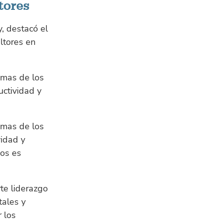
tores
, destacó el
ltores en
emas de los
uctividad y
emas de los
vidad y
mos es
te liderazgo
tales y
 los