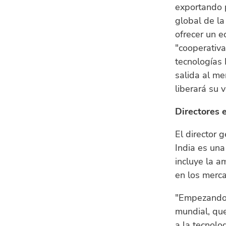
exportando p
global de l
ofrecer un e
"cooperativa
tecnologías 
salida al me
liberará su 
Directores 
El director 
India es una
incluye la a
en los merc
"Empezando p
mundial, que
a la tecnolo