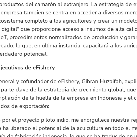
roductos del camarón al extranjero. La estrategia de 
a empresa también se centra en acceder a diversos mer
cosistema completo a los agricultores y crear un model
 digital" que proporcione acceso a insumos de alta cali
IoT, procedimientos normalizados de producción y gara
rcado, lo que, en última instancia, capacitará a los agric
verdadero potencial.
ejecutivos de eFishery
general y cofundador de eFishery, Gibran Huzaifah, expli
 parte clave de la estrategia de crecimiento global, qu
mpliación de la huella de la empresa en Indonesia y el 
ados de exportación:
or el proyecto piloto indio, me enorgullece nuestra r
 ha liberado el potencial de la acuicultura en todo el 
gía de fabricación indonesia, lo que se ha traducido en 