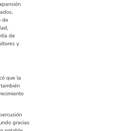
expansión
cados,
o de
dad,
ntía de
ultores y
có que la
e también
crecimiento
epercusión
mundo gracias
un notable