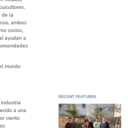
uicultores.
 de la
nesio, ambos
mo socios,
nal ayudan a
 comunidades
del mundo
RECENT FEATURES
industria
recido a una
or ciento
los