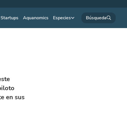
Startups
Aquanomics
Especies
este
piloto
te en sus