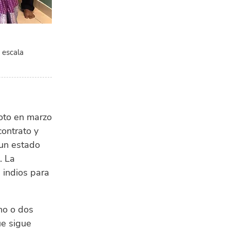
 escala
oto en marzo
contrato y
 un estado
. La
 indios para
no o dos
ue sigue