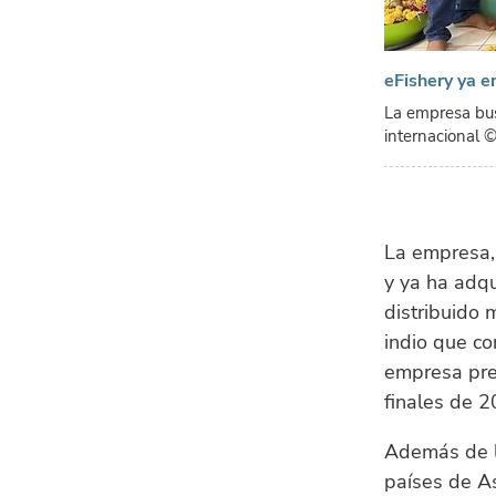
eFishery ya e
La empresa bus
internacional
©
La empresa,
y ya ha adqu
distribuido
indio que co
empresa pret
finales de 2
Además de l
países de As