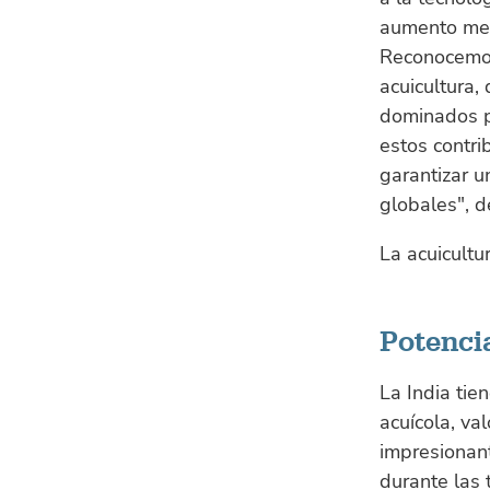
aumento medi
Reconocemos 
acuicultura,
dominados p
estos contri
garantizar u
globales", 
La acuicultu
Potencia
La India tie
acuícola, va
impresionan
durante las 