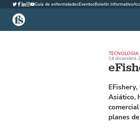
Guía de enfermidades
Eventos
Boletín Informativo
Ac
Twitter
Facebook
LinkedIn
Instagram
YouTube
The Fish Site Española
TECNOLOGÍA 
14 diciembre 2
eFish
EFishery,
Asiático, 
comercial
planes de