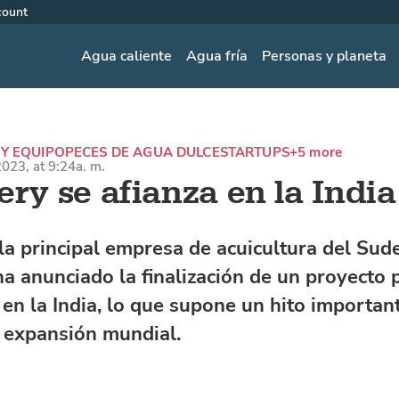
count
Agua caliente
Agua fría
Personas y planeta
Y EQUIPO
PECES DE AGUA DULCE
STARTUPS
+5 more
023, at 9:24a. m.
ery se afianza en la India
 la principal empresa de acuicultura del Sud
ha anunciado la finalización de un proyecto 
 en la India, lo que supone un hito importan
 expansión mundial.