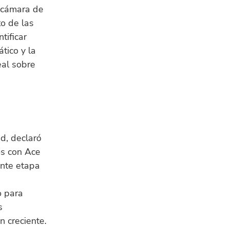
u cámara de
o de las
tificar
tico y la
eal sobre
ed, declaró
os con Ace
ente etapa
o para
s
 creciente.