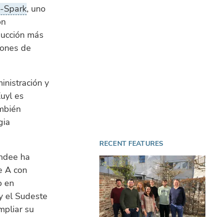
-Spark
, uno
ón
ducción más
iones de
inistración y
uyl es
ambién
gia
RECENT FEATURES
undee ha
e A con
o en
y el Sudeste
mpliar su