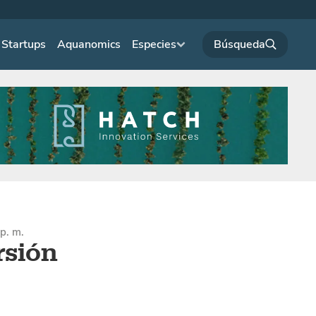
Startups
Aquanomics
Especies
0p. m.
rsión