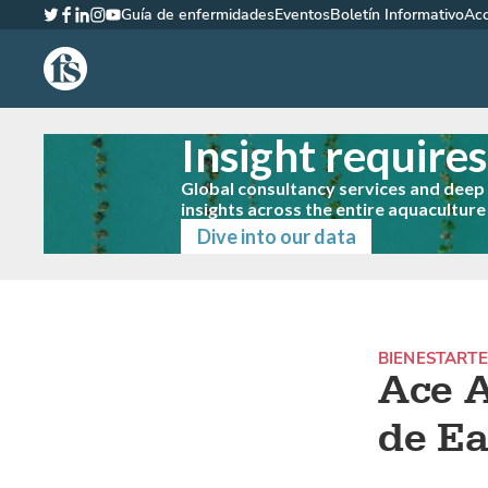
Guía de enfermidades
Eventos
Boletín Informativo
Ac
Twitter
Facebook
LinkedIn
Instagram
YouTube
The Fish Site Española
Insight require
Global consultancy services and dee
insights across the entire aquaculture
Dive into our data
BIENESTAR
TE
Ace A
de Ea