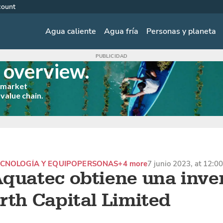
count
Agua caliente
Agua fría
Personas y planeta
s overview.
p market
 value chain.
CNOLOGÍA Y EQUIPO
PERSONAS
+4 more
7 junio 2023, at 12:0
quatec obtiene una inve
rth Capital Limited