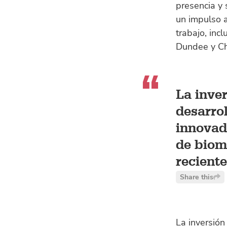
presencia y
un impulso a
trabajo, inc
Dundee y Ch
La inver
desarro
innovad
de biom
reciente
Share this
La inversión