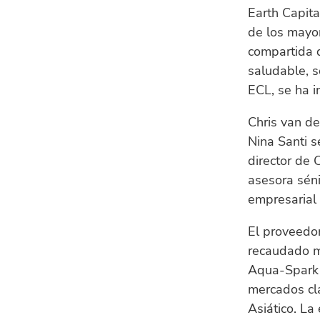
Earth Capita
de los mayor
compartida d
saludable, s
ECL, se ha i
Chris van de
Nina Santi s
director de 
asesora sén
empresarial 
El proveedo
recaudado má
Aqua-Spark 
mercados cl
Asiático. La