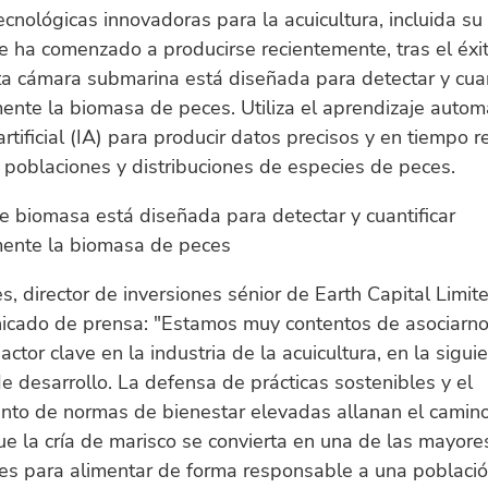
ecnológicas innovadoras para la acuicultura, incluida s
 ha comenzado a producirse recientemente, tras el éxit
a cámara submarina está diseñada para detectar y cuan
nte la biomasa de peces. Utiliza el aprendizaje automá
artificial (IA) para producir datos precisos y en tiempo r
 poblaciones y distribuciones de especies de peces.
 biomasa está diseñada para detectar y cuantificar
ente la biomasa de peces
s, director de inversiones sénior de Earth Capital Limit
icado de prensa: "Estamos muy contentos de asociarn
actor clave en la industria de la acuicultura, en la sigui
de desarrollo. La defensa de prácticas sostenibles y el
ento de normas de bienestar elevadas allanan el camin
ue la cría de marisco se convierta en una de las mayore
es para alimentar de forma responsable a una población