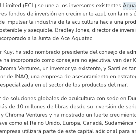
l Limited (ECL) se une a los inversores existentes
Aqua
es fondos de inversión en crecimiento azul, con la misi
e impulsar la industria de la acuicultura hacia una pro
ostenible y asequible. Bradley Jones, director de invers
ncorporado a la Junta de Ace Aquatec
r Kuyl ha sido nombrado presidente del consejo de adm
e ha incorporado como consejera no ejecutiva. van der K
Chroma Ventures, un inversor ya existente, y Santi es t
ior de INAQ, una empresa de asesoramiento en estrate
especializada en el sector de los productos del mar.
r de soluciones globales de acuicultura con sede en D
s de 10 millones de libras desde su inversión de seri
y Chroma Ventures y ha mostrado un fuerte crecimient
ave como el Reino Unido, Europa, Canadá, Sudamérica 
 empresa utilizará parte de este capital adicional para a