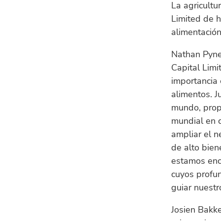
La agricultu
Limited de h
alimentación
Nathan Pyne
Capital Limi
importancia 
alimentos. 
mundo, prop
mundial en c
ampliar el n
de alto bien
estamos enc
cuyos profun
guiar nuestr
Josien Bakke