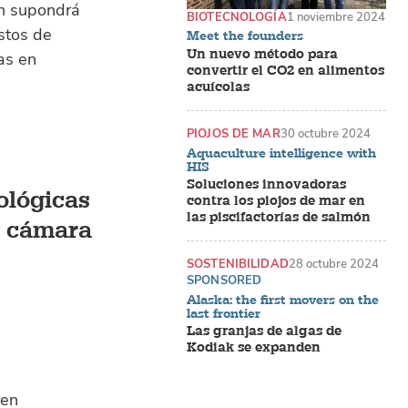
én supondrá
BIOTECNOLOGÍA
1 noviembre 2024
stos de
Meet the founders
Un nuevo método para
as en
convertir el CO2 en alimentos
acuícolas
PIOJOS DE MAR
30 octubre 2024
Aquaculture intelligence with
HIS
Soluciones innovadoras
ológicas
contra los piojos de mar en
las piscifactorías de salmón
u cámara
SOSTENIBILIDAD
28 octubre 2024
SPONSORED
Alaska: the first movers on the
last frontier
Las granjas de algas de
Kodiak se expanden
 en