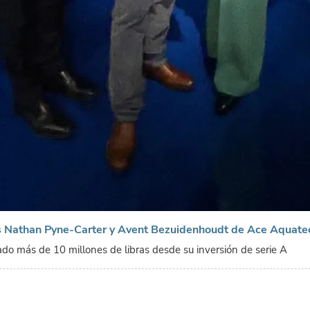
s Nathan Pyne-Carter y Avent Bezuidenhoudt de Ace Aquate
do más de 10 millones de libras desde su inversión de serie A