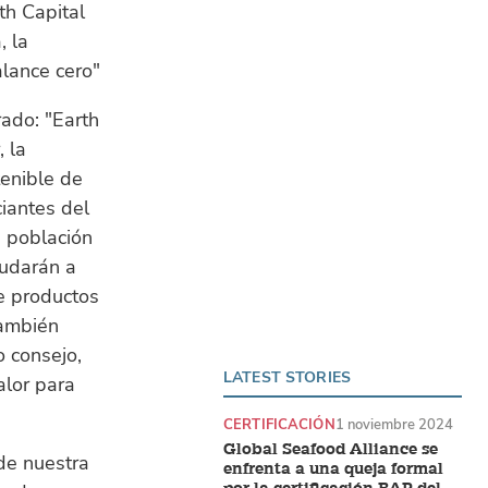
th Capital
, la
alance cero"
rado: "Earth
 la
tenible de
iantes del
 población
yudarán a
de productos
También
 consejo,
LATEST STORIES
alor para
CERTIFICACIÓN
1 noviembre 2024
Global Seafood Alliance se
de nuestra
enfrenta a una queja formal