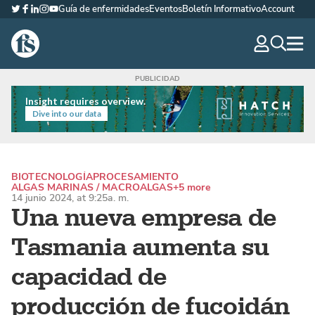
Guía de enfermidades
Eventos
Boletín Informativo
Account
Twitter
Facebook
LinkedIn
Instagram
YouTube
The Fish Site Española
navig
optio
Insight requires overview.
Dive into our data
BIOTECNOLOGÍA
PROCESAMIENTO
ALGAS MARINAS / MACROALGAS
+5 more
14 junio 2024, at 9:25a. m.
Una nueva empresa de
Tasmania aumenta su
capacidad de
producción de fucoidán