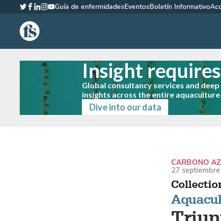
Guía de enfermidades
Eventos
Boletín Informativo
Ac
Twitter
Facebook
LinkedIn
Instagram
YouTube
The Fish Site Española
Insight require
Global consultancy services and dee
insights across the entire aquaculture
Dive into our data
CARBONO AZ
27 septiembre 
Collectio
Aquacult
Triun