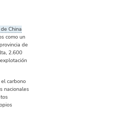
d de China
los como un
provincia de
lta, 2.600
 explotación
e el carbono
as nacionales
stos
ropios