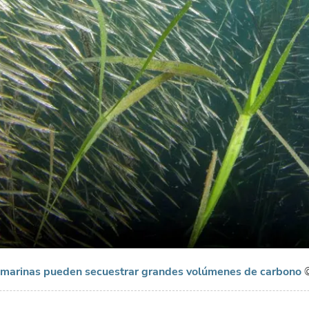
 marinas pueden secuestrar grandes volúmenes de carbono
©