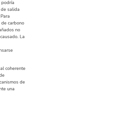
 podría
 de salida
 Para
s de carbono
dañados no
 causado. La
nsarse
nal coherente
nde
canismos de
ente una