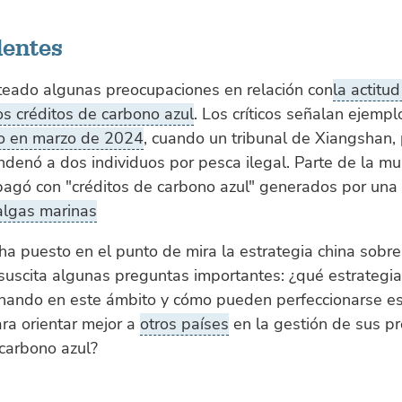
entes
teado algunas preocupaciones en relación con
la actitu
os créditos de carbono azul
. Los críticos señalan ejemp
do en marzo de 2024
, cuando un tribunal de Xiangshan, 
ndenó a dos individuos por pesca ilegal. Parte de la mu
pagó con "créditos de carbono azul" generados por una
algas marinas
 ha puesto en el punto de mira la estrategia china sobr
 suscita algunas preguntas importantes: ¿qué estrategi
onando en este ámbito y cómo pueden perfeccionarse e
ra orientar mejor a
otros países
en la gestión de sus p
carbono azul?