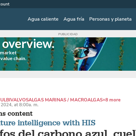
count
Agua caliente
Agua fría
Personas y planeta
s overview.
p market
 value chain.
UL
BIVALVOS
ALGAS MARINAS / MACROALGAS
+8 more
2024, at 8:00a. m.
ns content
ure intelligence with HIS
fos del carbono azul, cuel