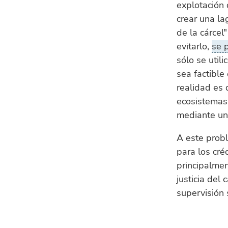
explotación 
crear una la
de la cárcel
evitarlo,
se 
sólo se util
sea factible
realidad es 
ecosistemas
mediante un 
A este probl
para los cré
principalme
justicia del
supervisión s