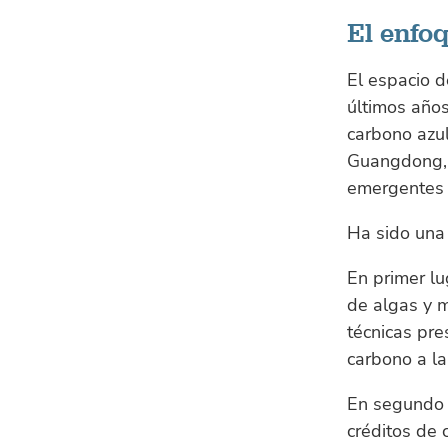
El enfo
El espacio 
últimos años
carbono azul
Guangdong, h
emergentes c
Ha sido una 
En primer lu
de algas y 
técnicas pr
carbono a la
En segundo l
créditos de 