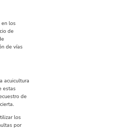
 en los
cio de
de
ón de vías
a acuicultura
e estas
ecuestro de
ierta.
lizar los
multas por