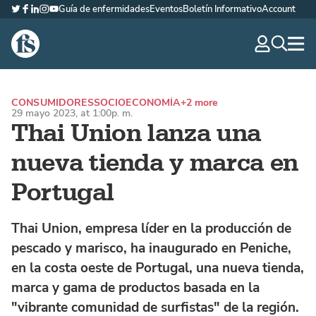
Guía de enfermidades
Eventos
Boletín Informativo
Account
Twitter
Facebook
LinkedIn
Instagram
YouTube
The Fish Site Española
navig
optio
CONSUMIDORES
SOCIOECONOMÍA
+2 more
29 mayo 2023, at 1:00p. m.
Thai Union lanza una
nueva tienda y marca en
Portugal
Thai Union, empresa líder en la producción de
pescado y marisco, ha inaugurado en Peniche,
en la costa oeste de Portugal, una nueva tienda,
marca y gama de productos basada en la
"vibrante comunidad de surfistas" de la región.