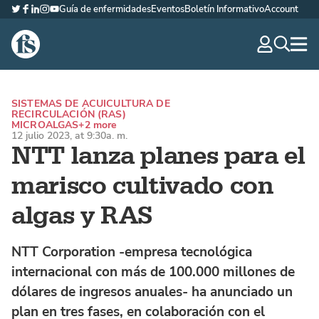
Guía de enfermidades
Eventos
Boletín Informativo
Account
Twitter
Facebook
LinkedIn
Instagram
YouTube
The Fish Site Española
navig
optio
SISTEMAS DE ACUICULTURA DE
RECIRCULACIÓN (RAS)
MICROALGAS
+2 more
12 julio 2023, at 9:30a. m.
NTT lanza planes para el
marisco cultivado con
algas y RAS
NTT Corporation -empresa tecnológica
internacional con más de 100.000 millones de
dólares de ingresos anuales- ha anunciado un
plan en tres fases, en colaboración con el