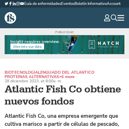
Guía de enfermidades
Eventos
Boletín Informativo
Account
Twitter
Facebook
LinkedIn
Instagram
YouTube
The Fish Site Española
navig
optio
Insight requires overview.
Dive into our data
BIOTECNOLOGÍA
LENGUADO DEL ATLÁNTICO
PROTEÍNAS ALTERNATIVAS
+6 more
28 diciembre 2023, at 8:00a. m.
Atlantic Fish Co obtiene
nuevos fondos
Atlantic Fish Co, una empresa emergente que
cultiva marisco a partir de células de pescado,