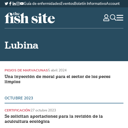
Guía de enfermidades
Eventos
Boletín Informativo
Account
Twitter
Facebook
LinkedIn
Instagram
YouTube
The Fish Site Española
navig
optio
Lubina
PIOJOS DE MAR
VACUNAS
5 abril 2024
Una inyección de moral para el sector de los peces
limpios
OCTUBRE 2023
CERTIFICACIÓN
27 octubre 2023
Se solicitan aportaciones para la revisión de la
acuicultura ecológica